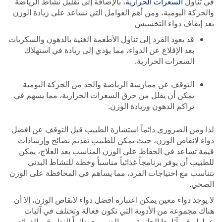
في تناول
السعرات الحرارية
، بالإضافة إلى تقليل نشاط الرياضة
والحركة اليومية، ومن أهم العوامل التي تساعد على زيادة الوزن
بعد إيقاف دواء التخسيس
قد يعود الفرد إلى تناول الأطعمة الغنية بالدهون والسكريات
بعد الإقلاع عن الدواء، مما يؤدي إلى زيادة في استهلاك
السعرات الحرارية.
التوقف عن ممارسة الرياضة والحد من الحركة اليومية
يمكن أن يقلل من حرق السعرات الحرارية، مما يسهم في
تراكم الدهون وزيادة الوزن.
لذا ومن الضروري دائماً استشارة الطبيب قبل التوقف عن افضل
دواء لانقاص الوزن، حيث يمكن للطبيب تقديم نصائح وإرشادات
قيمة تساعد في الحفاظ على الوزن المناسب بعد العلاج، يمكن
للطبيب أن يوفر برنامجاً غذائياً مناسباً وخطة للنشاط البدني
تتناسب مع احتياجات الفرد، مما يساهم في المحافظة على الوزن
الصحي.
لا يوجد دواء معين يمكن اعتباره افضل دواء لانقاص الوزن، إلا أن
هناك مجموعة من الأدوية التي تكون فعالة وتختلف في آليات
عملها وفي آثارها الجانبية، من الضروري دائماً النظر في الفوائد