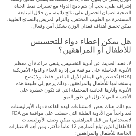
إشراف طبي، يجب أن يتم دمج الدواء مع تغييرات نمط الحياة
الصحية لضمان الحصول على نتائج دائمة، من خلال المتابعة
المستمرة مع الطبيب المختص، والتزام المريض بالنصائح الطبية،
يمكن تحقيق أهداف فقدان الوزن بشكل آمن وفعال.
هل يمكن إعطاء دواء للتخسيس
للأطفال أو المراهقين؟
لا، فعند الحديث عن أدوية التخسيس، ينبغي مراعاة أن معظم
الأدوية الحاصلة على موافقة من إدارة الغذاء والدواء الأمريكية
(FDA) تُخصص في المقام الأول للبالغين فقط، ولا يُنصح
باستخدامها للأطفال والمراهقين، وذلك يرجع إلى طبيعة هذه
الأدوية وآثارها الجانبية المحتملة التي قد تكون خطيرة على
الأجسام التي لا تزال في طور النمو.
مع ذلك، هناك بعض الاستثناءات لهذه القاعدة دواء الأورليستات
يُعد واحداً من الأدوية القليلة التي حصلت على موافقة من FDA
لاستخدامها من قبل المراهقين، يمكن وصف الأورليستات
للأطفال الذين تبلغ أعمارهم 12 عاماً فأكثر، ومن أهم الاعتبارات
الخاصة للأطفال والمراهقين: