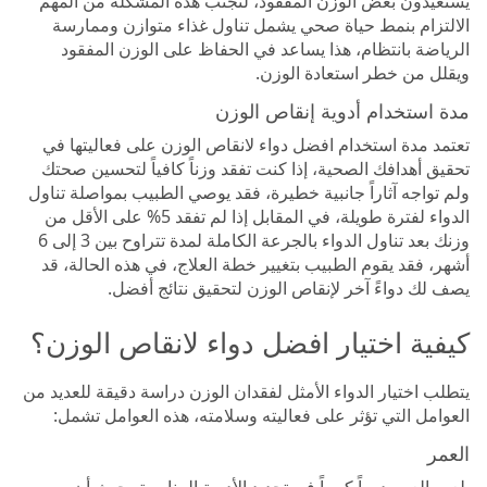
يستعيدون بعض الوزن المفقود، لتجنب هذه المشكلة من المهم
الالتزام بنمط حياة صحي يشمل تناول غذاء متوازن وممارسة
الرياضة بانتظام، هذا يساعد في الحفاظ على الوزن المفقود
ويقلل من خطر استعادة الوزن.
مدة استخدام أدوية إنقاص الوزن
تعتمد مدة استخدام افضل دواء لانقاص الوزن على فعاليتها في
تحقيق أهدافك الصحية، إذا كنت تفقد وزناً كافياً لتحسين صحتك
ولم تواجه آثاراً جانبية خطيرة، فقد يوصي الطبيب بمواصلة تناول
الدواء لفترة طويلة، في المقابل إذا لم تفقد 5% على الأقل من
وزنك بعد تناول الدواء بالجرعة الكاملة لمدة تتراوح بين 3 إلى 6
أشهر، فقد يقوم الطبيب بتغيير خطة العلاج، في هذه الحالة، قد
يصف لك دواءً آخر لإنقاص الوزن لتحقيق نتائج أفضل.
كيفية اختيار افضل دواء لانقاص الوزن؟
يتطلب اختيار الدواء الأمثل لفقدان الوزن دراسة دقيقة للعديد من
العوامل التي تؤثر على فعاليته وسلامته، هذه العوامل تشمل:
العمر
يلعب العمر دوراً كبيراً في تحديد الأدوية المناسبة، حيث أن