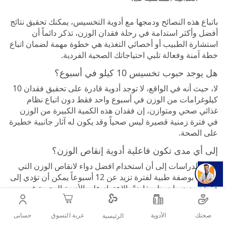
باتباع هذه النصائح ودمجها مع أدوية التخسيس، يمكنك تحقيق نتائج
أفضل وأكثر استدامة في رحلة فقدان الوزن، تذكر دائماً أن
استشارة الطبيب أو أخصائي التغذية هي خطوة مهمة لضمان اتباع
خطة آمنة وفعالة تلبي احتياجاتك الصحية الفردية.
هل يوجد حبوب تخسيس 10 كيلو في أسبوع؟
لا، حيث أنه في الواقع، لا توجد أدوية قادرة على تحقيق فقدان 10
كيلوغرامات من الوزن في أسبوع واحد فقط دون اتباع نظام
غذائي صحي ومتوازن، إن فقدان هذه الكمية الكبيرة من الوزن
في فترة زمنية قصيرة ليس صحياً وقد يكون له آثار جانبية خطيرة
على الصحة.
إلى أي مدى تكون فاعلية أدوية إنقاص الوزن؟
تشير الدراسات إلى أن استخدام افضل دواء لانقاص الوزن التي
تُصرف بوصفة طبية لفترة تزيد عن 12 أسبوعاً يمكن أن تؤدي إلى
فقدان وزن ملحوظ مقارنةً بالاعتماد على الأدوية الوهمية غير
الفعالة، هذا التأثير يصبح أكثر وضوحاً عند دمج الأدوية مع تغييرات
في نمط الحياة مما يزيد من نسبة فقدان الوزن مقارنةً بتغييرات
صحتك
الأدوية
حسابى
عربة التسوق
الرئيسية
نمط الحياة وحدها.