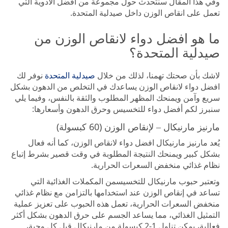
وفي هذا المقال سنتحدث حول مجموعة من أفضل الأدوية التي
تعمل على انقاص الوزن داخل صيدلية المتحدة.
ما هو افضل دواء لانقاص الوزن من
صيدلية المتحدة؟
لاشك بأن صحتك تهمنا، لذلك من خلال
صيدلية المتحدة
نوفر لك
افضل دواء لانقاص الوزن يساعدك في التخلص من الدهون بشكل
سريع وآمن ويمنحك المظهر المطلوب والثقة بالنفس، وفيما يلي
سنبرز لكم أفضل دواء للتخسيس وحرق الدهون وأسعارها:
مارنيز مارنيكال – لإنقاص الوزن (60 كبسولة)
يُعد مارنيز مارنيكال افضل دواء لانقاص الوزن، كما أنه فعال
بشكل كبير ويمنحك النتيجة المطلوبة في وقت قصير بشرط إتباع
نظام غذائي منخفض السعرات الحرارية.
وتعتبر حبوب مارنيكال للتخسيسمن المكملات الغذائية التي
تساعد في إنقاص الوزن عند استخدامها بالتزامن مع نظام غذائي
منخفض السعرات الحرارية، تعمل هذه الحبوب على تعزيز عملية
التمثيل الغذائي، مما يساعد الجسم على حرق الدهون بشكل أكثر
فعالية، يمكن تناول 1-2 كبسولة من مارنيكال قبل كل وجبة،