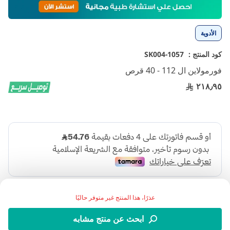
إلى
بداية
معرض
الأدوية
الصور
كود المنتج :
1057-SK004
فورمولاين ال 112 - 40 قرص
٢١٨٫٩٥
عذرًا، هذا المنتج غير متوفر حاليًا
ابحث عن منتج مشابه