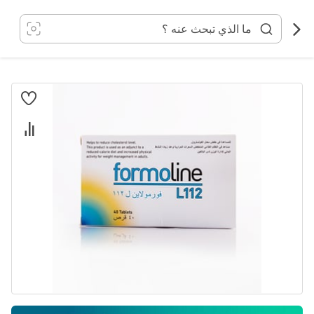
خطي
لى
لمحتوى
انتقل
إلى
النهاية
معرض
الصور
تخطي