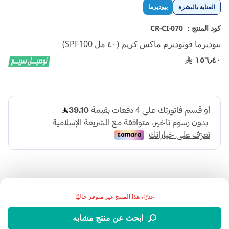
تخطي
بيوديرما
العناية بالبشرة
إلى
بداية
كود المنتج :
CR-CI-070
معرض
بيوديرما فوتوديرم ماكس كريم (٤٠ مل SPF100)
الصور
١٥٦٫٤٠
عذرًا، هذا المنتج غير متوفر حاليًا
.بيوديرما واقي شمس ذو حماية عالية من أشعة الشمس الضارة
ابحث عن منتج مشابه
والأشعة فوق البنفسجية