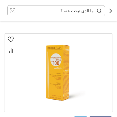
خطي
لى
لمحتوى
انتقل
إلى
النهاية
معرض
الصور