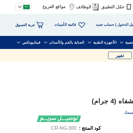
مواقع الفروع
حمّل التطبيق
الوظائف
قائمة الأمنيات
ل الدخول
حساب جديد
عربة التسوق
خصية
الأجهزة الطبية
العناية بالفم والأسنان
فيتابيوتكس
تغيير
4 جرام)
ييمك
كود المنتج :
CR-NG-300