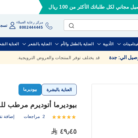
ل مجاني لكل طلباتك الأكثر من 100 ريال
مركز رعاية العملاء
تسجي
8002444445
فيتامينات
الأدوية
العناية بالطفل والأم
العناية بالشعر
العناية الش
وصيل الي
:
جدة
قد يختلف توفر المنتجات والعروض الترويجية.
بيوديرما
العناية بالبشرة
بيوديرما أتوديرم مرطب للشفاه (
2
مراجعات
إضافة تق
تقييم:
100
100
% of
٤٩٫٤٥