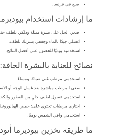
صنع في فرنسا.
ما إرشادات استخدام بيوديرما أتو
ضعي الجل على بشرة مبللة ودلكي بلطف حتى
اغسلي جيدًا بالماء وجففي بشرتك بلطف.
استخدميه يوميًا للحصول على أفضل النتائج.
نصائح للعناية بالبشرة الجافة:
استخدمي مرطب غني صباحًا ومساءً.
ضعي المرطب مباشرة بعد غسل الوجه أو الاست
استخدمي غسول لطيف خالٍ من العطور والكحو
اختاري مرطبات تحتوي على: حمض الهيالورونيك، 
استخدمي واقي الشمس يوميًا.
ما طريقة تخزين بيوديرما أتود