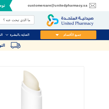
customercare@unitedpharmacy.sa
توصي
تخطي
إلى
المحتوى
جميع الأقسام
العناية بالبشرة
ال
الت
انتقل
إلى
النهاية
معرض
الصور