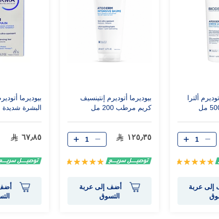
وديرم ألترا
بيوديرما أتوديرم إنتينسيف
بيوديرما أتوديرم
كريم مرطب 200 مل
جم
٦٧٫٨٥
١٢٥٫٣٥
تقييم:
تقييم:
100%
100%
إلى عربة
أضف إلى عربة
أضف 
وق
التسوق
الت