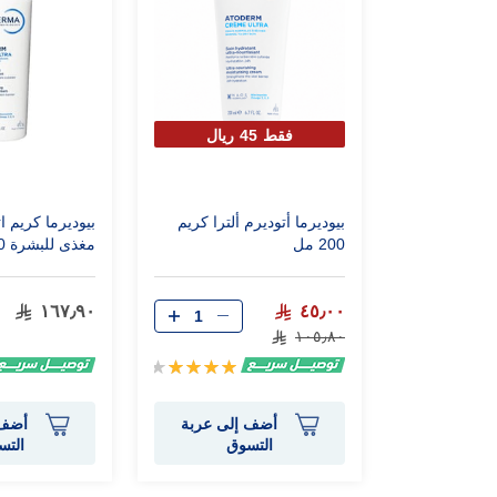
فقط 45 ريال
بيوديرما أتوديرم ألترا كريم
بيوديرما كريم ات
200 مل
مغذى للبشرة 500 مل
١٦٧٫٩٠
٤٥٫٠٠
١٠٥٫٨٠
تقييم:
85%
أضف إلى عربة
أضف 
التسوق
التس