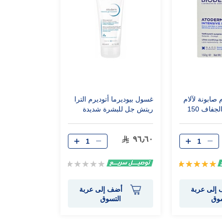
 صابونة لآلام
غسول بيوديرما أتوديرم الترا
البشرة شديدة الجفاف 150
ريتش جل للبشرة شديدة
الجفاف - 200 مل
٩٦٫٦٠
تقييم:
Rating:
0%
100%
إلى عربة
أضف إلى عربة
سوق
التسوق