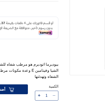
بيوديرما اتوديرم هو مرطب شفاه للش
الشيا وفيتامين E وعدة م
الشفاه وتهدئتها
الكمية
أضف