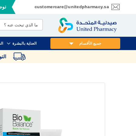
customercare@unitedpharmacy.sa
توصي
تخطي
إلى
المحتوى
جميع الأقسام
العناية بالبشرة
ال
الت
انتقل
إلى
النهاية
معرض
الصور