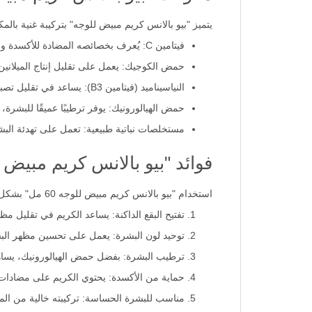
يتميز "بيو بالانس كريم مبيض للوجه" بتركيبة غنية بالم
فيتامين C: يُعرف بخصائصه المضادة للأكسدة وقدرته على تفتيح البقع الداكنة وتوحيد لون البشرة.
حمض الكوجيك: يعمل على تقليل إنتاج الميلانين
النياسيناميد (فيتامين B3): يساعد في تقليل تصبغات البشرة وتحسين نسيجها العام.
حمض الهيالورونيك: يوفر ترطيبًا عميقًا للبشرة
مستخلصات نباتية طبيعية: تعمل على تهدئة البش
فوائد "بيو بالانس كريم مبيض للوجه
استخدام "بيو بالانس كريم مبيض للوجه 60 مل" بشكل منتظم يمكن أن يوفر مجموعة من الفوائد الهامة للبشرة:
تفتيح البقع الداكنة: يساعد الكريم في تقليل م
توحيد لون البشرة: يعمل على تحسين مظهر البشر
ترطيب البشرة: بفضل حمض الهيالورونيك، يساهم
حماية من الأكسدة: يحتوي الكريم على مضادات ا
مناسب للبشرة الحساسة: تركيبته خالية من المو