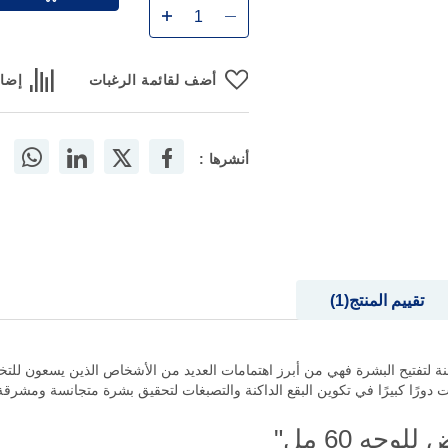
أضف لقائمة الرغبات
إضاف
أنشرها :
تقييم المنتج
1
جه 60 مل" خطوة فعالة وآمنة لتفتيح البشرة فهي من أبرز اهتمامات العديد من الأشخاص الذين ي
 دورًا كبيرًا في تكوين البقع الداكنة والتصبغات لتحقيق بشرة متجانسة ومشرقة 
جه 60 مل"