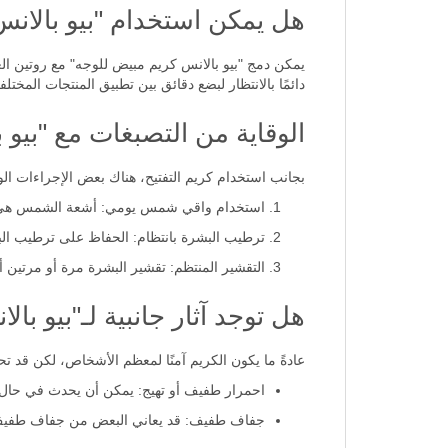
هل يمكن استخدام "بيو بالانس كريم مبيض لل
يمكن دمج "بيو بالانس كريم مبيض للوجه" مع روتين ا
دائمًا بالانتظار لبضع دقائق بين تطبيق المنتجات الم
الوقاية من التصبغات مع "بيو بال
بجانب استخدام كريم التفتيح، هناك بعض الإجراءات الو
استخدام واقي شمس يومي: أشعة الشمس هي أحد 
ترطيب البشرة بانتظام: الحفاظ على ترطيب الب
التقشير المنتظم: تقشير البشرة مرة أو مرتين أ
هل توجد آثار جانبية لـ"بيو بالانس
عادةً ما يكون الكريم آمنًا لمعظم الأشخاص، لكن قد ت
احمرار طفيف أو تهيج: يمكن أن يحدث في حال 
جفاف طفيف: قد يعاني البعض من جفاف طفيف خ