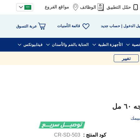
مواقع الفروع
حمّل التطبيق
الوظائف
قائمة الأمنيات
ل الدخول
حساب جديد
عربة التسوق
خصية
الأجهزة الطبية
العناية بالفم والأسنان
فيتابيوتكس
تغيير
 مل
ييمك
كود المنتج :
CR-SD-503