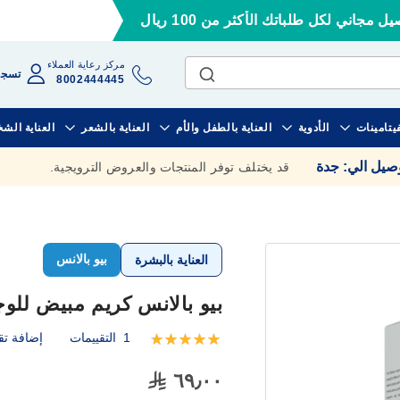
ل مجاني لكل طلباتك الأكثر من 100 ريال
مركز رعاية العملاء
تسجي
8002444445
فيتامينات
الأدوية
العناية بالطفل والأم
العناية بالشعر
العناية الش
وصيل الي
:
جدة
قد يختلف توفر المنتجات والعروض الترويجية.
بيو بالانس
العناية بالبشرة
بيو بالانس كريم مبيض للوجه ٦٠
1
التقييمات
إضافة تق
تقييم:
100
100
% of
٦٩٫٠٠