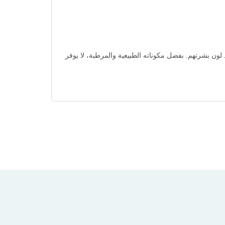
ن في توحيد لون بشرتهم. بفضل مكوناته الطبيعية والمرطبة، لا يوفر