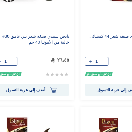
بايجن ليدى سبيدى صبغة شعر 44 كستنائى
بايجن سبيدي صبغة شعر بني غامق 30#
خالية من الأمونيا 40 جم
الكمية
الكمية
٢٦٫٤٥
Rating:
0%
 إلى عربة التسوق
أضف إلى عربة التسوق