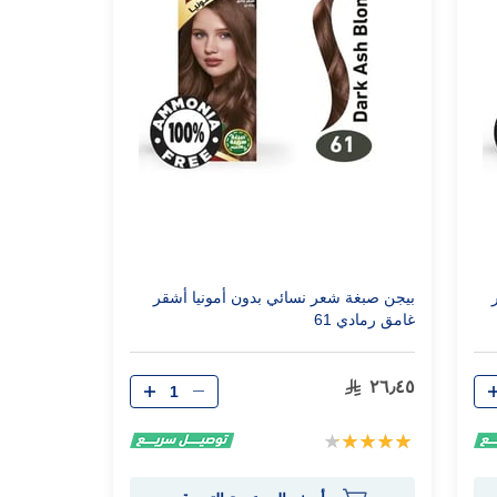
بيجن صبغة شعر نسائي بدون أمونيا أشقر
غامق رمادي 61
الكمية
٢٦٫٤٥
تقييم:
90%