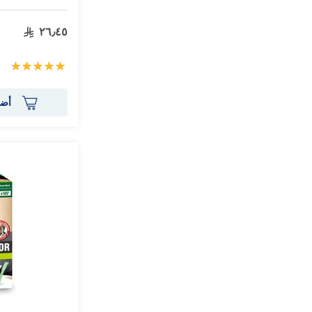
٢٦٫٤٥
تقييم:
100%
أضف