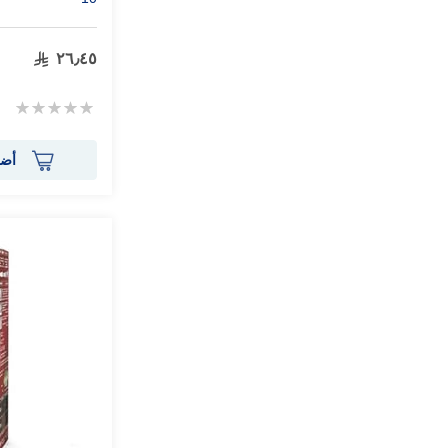
٢٦٫٤٥
Rating:
0%
أضف