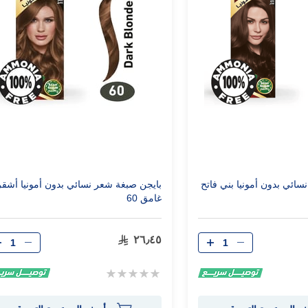
ائي بدون أمونيا بني فاتح
بايجن صبغة شعر نسائي بدون أمونيا أشقر
غامق 60
الكمية
الكمية
٢٦٫٤٥
Rating:
0%