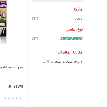
ماركة
قطع
بايجن
37
نوع الشحن
قطع
37
مقارنة المنتجات
لا يوجد منتجات للمقارنة الآن.
بيجن صبغة اللحية B-101 أسود طبي
٧٤٫٧٥
Rating:
0%