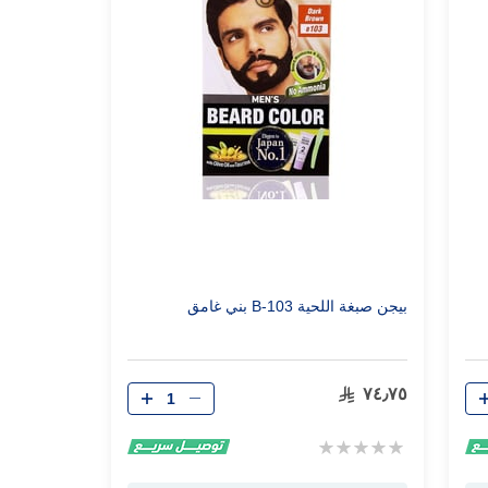
بيجن صبغة اللحية B-103 بني غامق
الكمية
٧٤٫٧٥
Rating:
0%