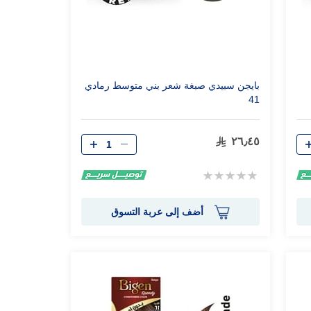
بايجن سبيدي صبغة شعر بني متوسط رمادي
41
الكمية
٢٦٫٤٥
Rating:
0%
أضف إلى عربة التسوق