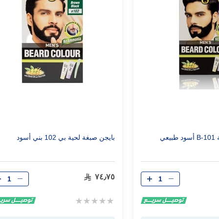
عي
بايجن صبغة لحية بي 102 بني أسود
الكمية
الكمية
٧٤٫٧٥
Rating:
0%