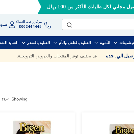
ل مجاني لكل طلباتك الأكثر من 100 ريال
مركز رعاية العملاء
تسجي
8002444445
فيتامينات
الأدوية
العناية بالطفل والأم
العناية بالشعر
العناية الش
وصيل الي
:
جدة
قد يختلف توفر المنتجات والعروض الترويجية.
of
٢٤
-
١
Showing