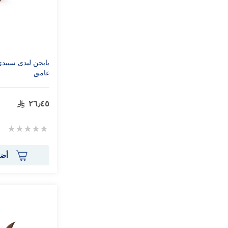
غامق
٢٦٫٤٥
Rating:
0%
أضف