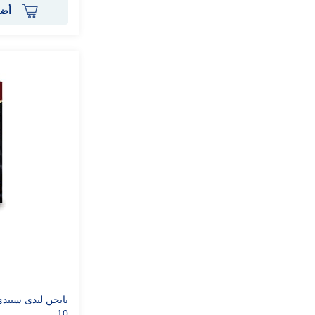
أضف
بايجن ليدى سبيد
10