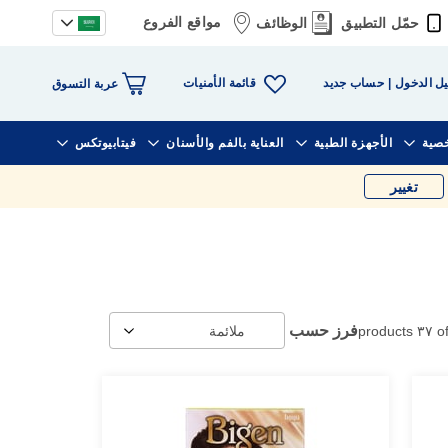
مواقع الفروع
حمّل التطبيق
الوظائف
قائمة الأمنيات
ل الدخول
حساب جديد
عربة التسوق
خصية
الأجهزة الطبية
العناية بالفم والأسنان
فيتابيوتكس
تغيير
فرز حسب
products
٣٧