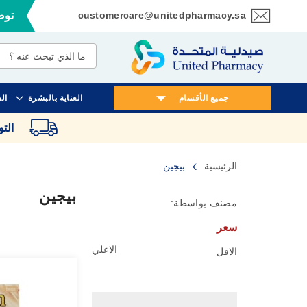
customercare@unitedpharmacy.sa
توصي
تخطي
إلى
المحتوى
جميع الأقسام
العناية بالبشرة
ال
الت
الرئيسية
بيجين
بيجين
مصنف بواسطة:
سعر
الاعلي
الاقل