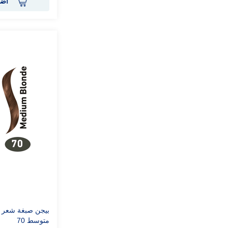
أضف
بيجن صبغة شعر ن
متوسط 70