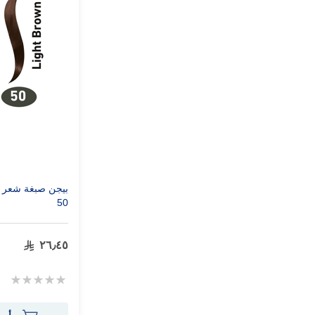
بيجن صبغة شعر نس
50
٢٦٫٤٥
Rating:
0%