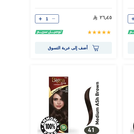
الكمية
٢٦٫٤٥
تقييم:
100%
أضف إلى عربة التسوق