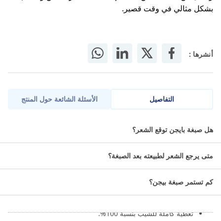
بشكل مثالي في وقت قصير.
أنشرها :
التفاصيل
الأسئلة الشائعة حول المنتج
بايجن سبيدى صبغة شعر أسود بنى 882 للون أسود بني طبيعي مميز
هل صبغة بايجن توقع الشعر؟
خالي من الأضرار.
متى يرجع الشعر لطبيعته بعد الصبغة؟
ما مميزات بيجن صبغه سبيدي للشعر
بني اسود 882، 80 غم؟
كم تستمر صبغة بيجن؟
تتميز أنها تخلو من الأمونيا ولطيفة على فروة الرأس.
تغطية كاملة للشيب بنسبة 100%.