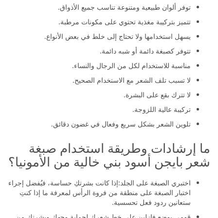
توفر ألوان طبيعية ومتنوعة تناسب جميع الأذواق.
تتميز بتركيبة مغذية تحتوي على مكونات مرطبة.
يسهل استخدامها ولا تحتاج إلى خلط في بعض الأنواع.
تتوفر كصبغة دائمة أو شبه دائمة.
مناسبة للاستخدام لكل من الرجال والنساء.
لا تسبب تلف الشعر مع الاستخدام الصحيح.
لا تترك بقع على البشرة.
تركيبة عالية اللزوجة.
تلوين الشعر بشكل سريع وفعال في غضون دقائق.
ما إرشادات وطريقة استخدام صبغة
شعر بايجن أسود بني خالية من الأمونيا؟
اختبري الصبغة على الجلد:إذا كانت بشرتكِ حساسة، فيُفضل إجراء
اختبار الصبغة على منطقة من فروة الرأس لمعرفة ما إذا كنتِ
ستعانين ردود فعل تحسسية.
قومي بوضع فازلين على خط شعرك لحماية وجهك وبشرتك من