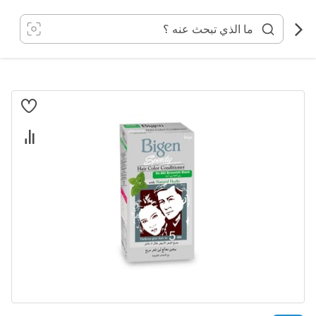
خطي
لى
لمحتوى
انتقل
إلى
النهاية
معرض
الصور