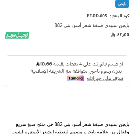
تخطي
بايجن
إلى
بداية
كود المنتج :
PF-RD-005
معرض
بايجن سبيدى صبغة شعر أسود بنى 882
الصور
٤٢٫٥٥
بايجن سبيدي صبغة شعر أسود بني 882 هي منتج صبغ سريع
وفعال من علامة بايجن، مصمم لتغطية الشعر الأبيض والشيب