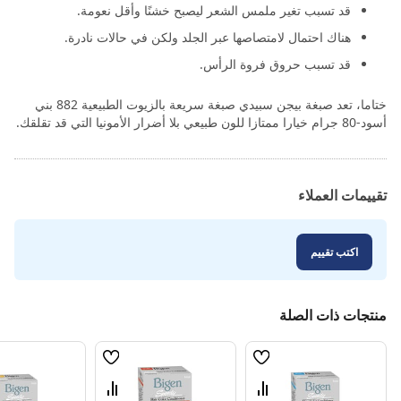
قد تسبب تغير ملمس الشعر ليصبح خشنًا وأقل نعومة.
هناك احتمال لامتصاصها عبر الجلد ولكن في حالات نادرة.
قد تسبب حروق فروة الرأس.
ختاما، تعد صبغة بيجن سبيدي صبغة سريعة بالزيوت الطبيعية 882 بني
أسود-80 جرام خيارا ممتازا للون طبيعي بلا أضرار الأمونيا التي قد تقلقك.
تقييمات العملاء
اكتب تقييم
منتجات ذات الصلة
قائمة
قائمة
الامنيات
الامنيات
قارن
قارن