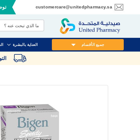
customercare@unitedpharmacy.sa
توصي
تخطي
إلى
المحتوى
جميع الأقسام
العناية بالبشرة
ال
الت
انتقل
إلى
النهاية
معرض
الصور