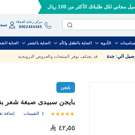
ل مجاني لكل طلباتك الأكثر من 100 ريال
مركز رعاية العملاء
تسجي
8002444445
فيتامينات
الأدوية
العناية بالطفل والأم
العناية بالشعر
العناية الش
وصيل الي
:
جدة
قد يختلف توفر المنتجات والعروض الترويجية.
بايجن
بايجن سبيدى صبغة شعر بنى 
1
التقييمات
إضافة تق
تقييم:
100
100
% of
٤٢٫٥٥