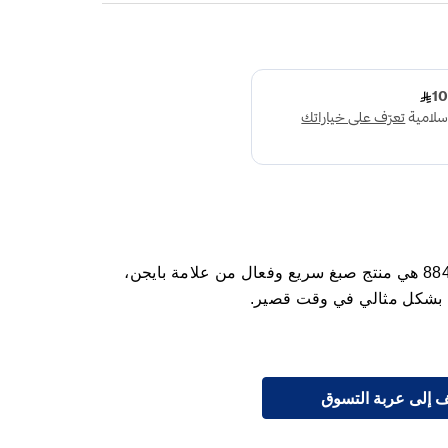
بايجن سبيدي صبغة شعر بني طبيعي 884 هي منتج صبغ سريع وفعال من علامة بايجن،
 بشكل مثالي في وقت قصير.
 إلى عربة التسوق