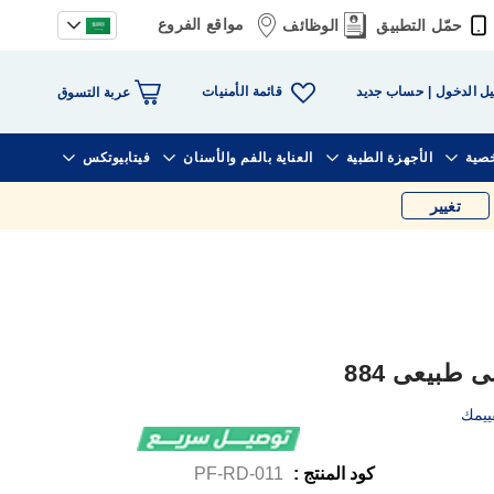
مواقع الفروع
حمّل التطبيق
الوظائف
قائمة الأمنيات
ل الدخول
حساب جديد
عربة التسوق
خصية
الأجهزة الطبية
العناية بالفم والأسنان
فيتابيوتكس
تغيير
طبيعى 884
ييمك
كود المنتج :
PF-RD-011