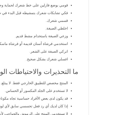
قومي بوضع فازلين على خط شعرك لحماية وجه
فكي تشابكات شعرك بتمشيطه قبل البدء في ص
قسمي شعرك.
اخلطي الصبغة.
وزعي الصبغة باستخدام مشط قديم.
استخدمي فرشاة أسنان قديمة أو فرشاة ماسكار
اتركي الصبغة على الشعر.
اغسلي شعرك بشكل صحيح.
ما التحذيرات والاحتياطات ال
المنتج مخصص للتطبيق الخارجي فقط. لا يبتلع.
لا تستخدم على الجلد المكسور أو الحساس.
قد يكون لدى بعض الأفراد حساسية تجاه مكونات معينة م
إذا كان لديك أي رد فعل تحسسي سابق لأي لون
لا تستخدمي المنتج على الرموش والحواجب لأن