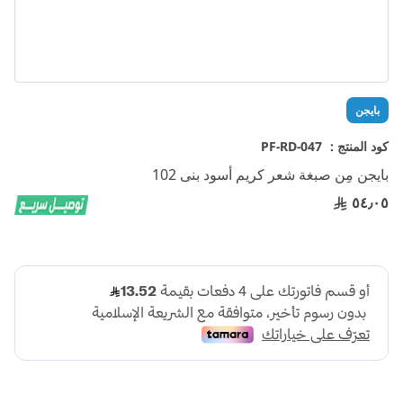
تخطي
بايجن
إلى
بداية
كود المنتج :
PF-RD-047
معرض
بايجن مِن صبغة شعر كريم أسود بنى 102
الصور
٥٤٫٠٥