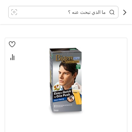
خطي
لى
لمحتوى
انتقل
إلى
النهاية
معرض
الصور