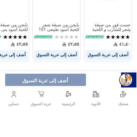
جست فور من صبغة
بايجن مِن صبغة شعر
بايجن مِن صبغة
شعر للشارب و اللحية
للحية أسود طبيعى 101
للحية أسود بنى 102
أسود طبيعى 2754
تقييم:
Rating:
تقييم:
100%
0%
100%
٤٢٫٥٥
٤٢٫٥٥
٤١٫٤٠
أضف إلى عربة التسوق
أضف إلى عربة التسوق
أضف إلى عربة
أضف إلى عربة التسوق
صحتك
الأدوية
حسابى
الرئيسية
عربة التسوق