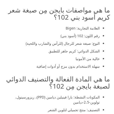
ما هي مواصفات بايجن مِن صبغة شعر
كريم أسود بني 102؟
العلامة التجارية: Bigen
رقم اللون: 102 (أسود بني)
النوع: صبغة شعر للرجال (للرأس والشارب واللحية)
الشكل الدوائي: كريم جاهز للتطبيق
خالية من الأمونيا
سهلة الاستخدام بدون مزج أو أدوات إضافية
ما هي المادة الفعالة والتصنيف الدوائي
لصبغة بايجن مِن 102؟
المكونات النشطة: بارا فينيلين ديامين (PPD)، ريزورسينول،
تولوين-2،5-ديامين
التصنيف: منتج تجميلي لتلوين الشعر