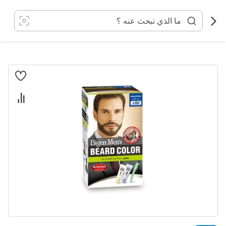
خطي
لى
لمحتوى
انتقل
إلى
النهاية
معرض
الصور