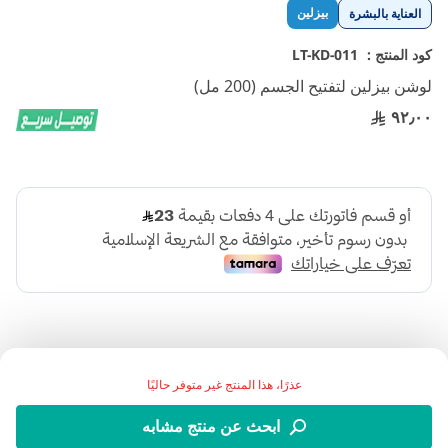
تخطي
بيزلين
العناية بالبشرة
إلى
بداية
كود المنتج :
LT-KD-011
معرض
لوشن بيزلين لتفتيح الجسم (200 مل)
الصور
٩٢٫٠٠
عذرًا، هذا المنتج غير متوفر حاليًا
.لوشن بيزلين لتفتيح الجسم هو كريم مرطب غني بالمكونات التي
ابحث عن منتج مشابه
تعمل على تفتيح لون البشرة وتغذيتها بعمق، لتبدو بمظهر أكثر