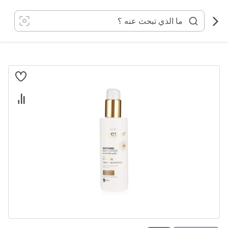
خطي
لى
لمحتوى
انتقل
إلى
النهاية
معرض
الصور