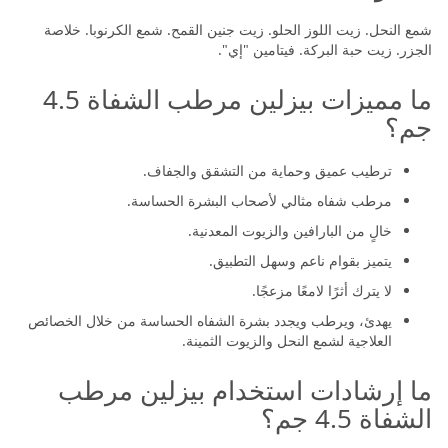
شمع النحل. زيت اللوز الحلو. زيت جنين القمح. شمع الكرنوبا. خلاصة
الجزر. زيت حبة البركة. فيتامين "إي".
ما مميزات بيزلين مرطب الشفاة 4.5
جم؟
ترطيب عميق وحماية من التشقق والجفاف.
مرطب شفاه مثالي لأصحاب البشرة الحساسة.
خالٍ من البارافين والزيوت المعدنية.
يتميز بقوام ناعم وسهل التطبيق.
لا يترك أثرًا لامعًا مزعجًا.
يهدئ، ويرطب ويجدد بشرة الشفاه الحساسة من خلال الخصائص
العلاجية لشمع النحل والزيوت الثمينة.
ما إرشادات استخدام بيزلين مرطب
الشفاة 4.5 جم؟