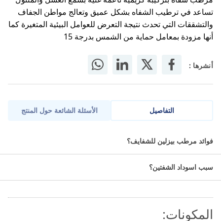
تساعد في ترطيب الشفاه بشكل عميق وتعالج مواطن الجفاف
والتشققات التي تحدث نتيجة التعرض للعوامل البيئية المتغيرة كما
أنها مزودة بمعامل حماية من الشمس بدرجة 15
أنشرها :
التفاصيل
الأسئلة الشائعة حول المنتج
بيزلَين هي مختبرات تجميل طبيعية تعتمد على مبدأ الأبيثيرابي (العلاج
فوائد مرطب بيزلين للشفايف؟
بالنحل) وموارده الغنية: كالعسل، شمع النحل، الغذاء الملكي، صمغ النحل،
بالإضافة إلى خلاصات نباتية نضرة، للعناية ببشرتك بطريقة آمنة وفعّالة.
سبب اسوداد الشفتين؟
العلاج الأمثل للشفاه الجافة والمشققة! يهدئ، يرطب ويجدد بشرة الشفاه
الحساسة من خلال الخصائص العلاجية لشمع النحل والزيوت الثمينة. كما
يحمي من العوامل الخارجية المحسسة.
المكونات: