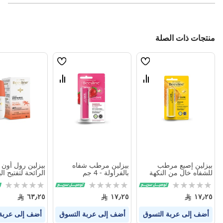
منتجات ذات الصلة
قائمة
قائمة
الامنيات
الامنيات
قارن
قارن
بين
بين
المنتجات
المنتجات
بيزلين إصبع مرطب
بيزلين مرطب شفاه
بيزلين رول أون 
للشفاه خال من النكهة
بالفراولة - 4 جم
الرائحة لتفتيح ا
4جم
الباسيفيك 50 مل
Rating:
Rating:
Rating:
0%
0%
0%
٦٣٫٢٥
١٧٫٢٥
١٧٫٢٥
أضف إلى عربة التسوق
أضف إلى عربة التسوق
أضف إلى عربة