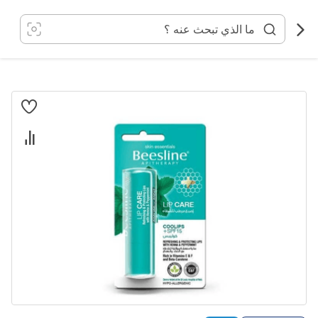
خطي
لى
لمحتوى
انتقل
إلى
النهاية
معرض
الصور