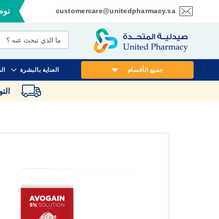
customercare@unitedpharmacy.sa
توصي
تخطي
إلى
المحتوى
جميع الأقسام
العناية بالبشرة
ال
الت
انتقل
إلى
النهاية
معرض
الصور