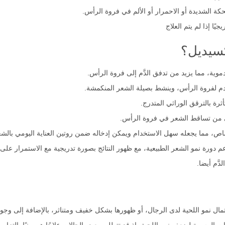
 الشديدة أو الاحمرار أو الألم في فروة الرأس.
ًا إذا لم يتم العلاج
كسيديل؟
موية، مما يزيد من تدفق الدَّم إلى فروة الرأس.
دم لفروة الرأس، وينشط بصيلة الشعر المنكمشة.
رة بالترقق الوراثي المتدرج.
ي من تساقط الشعر في فروة الرأس.
صاص، مما يجعله سهل الاستخدام ويمكن إدخاله ضمن روتين العناية اليومي بالشع
م دورة نمو الشعر الطبيعية، مع ظهور النتائج بصورة تدريجية مع الاستمرار على ا
َّم أيضا.
مال نمو اللحية لدى الرجال، أو ظهورها بشكل خفيف ومتناثر، بالإضافة إلى وج