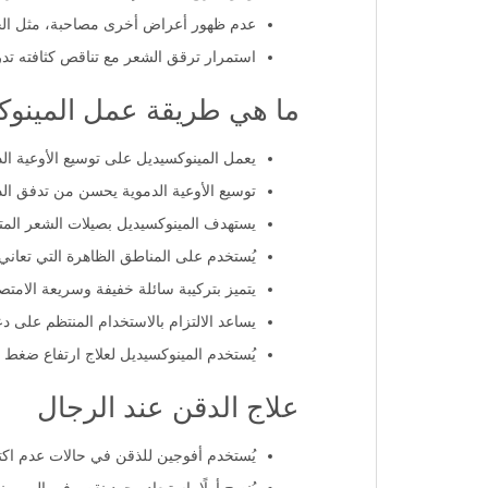
عدم ظهور أعراض أخرى مصاحبة، مثل الحكة
استمرار ترقق الشعر مع تناقص كثافته تدريجي
ما هي طريقة عمل المينو
يعمل المينوكسيديل على توسيع الأوعية الد
توسيع الأوعية الدموية يحسن من تدفق ال
يستهدف المينوكسيديل بصيلات الشعر المتأث
يُستخدم على المناطق الظاهرة التي تعان
يتميز بتركيبة سائلة خفيفة وسريعة الامت
يساعد الالتزام بالاستخدام المنتظم على دع
يُستخدم المينوكسيديل لعلاج ارتفاع ضغط الد
علاج الدقن عند الرجال
يُستخدم أفوجين للذقن في حالات عدم اكت