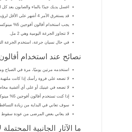
اغسل يديك جيدًا بالماء والصابون بعد كل 
قد يستغرق الأمر 4 أشهر على الأقل لرؤية نتائج استخدام أفالون أفوجين 5% مينوكسديل.
يجب استخدام أفالون أفوجين 5% مينوكسديل بانتظام للحصول على أفضل النتائج.
لا تتجاوز الجرعة اليومية وهي 2 مل.
في حال نسيان جرعة، استخدم الجرعة التا
نصائح عند استخدام أفالون أفوجين 5
استخدمه مرتين يوميًا، مرة في الصباح وم
لا تضعه على فروة رأسك إذا كانت ملتهبة
لا تضعه في عينيك أو على أي أغشية مخاط
إذا كنت تستخدم أفالون أفوجين 5% مينوكسديل مع أدوية أخرى موضعية لعلاج تساقط الشعر، فتأكد من الانتظار 30 دقيقة في الأقل بين كل تطبيق.
سوف تعاني في البداية من زيادة التساقط ل
قد يعاني بعض المرضى من عودة سقوط الشع
ما الآثار الجانبية المحتملة لأفالون أفوج