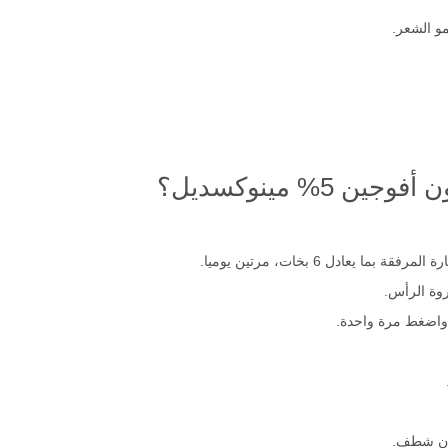
مو الشعر.
5% مينوكسديل؟
وة الرأس.
 واضغط مرة واحدة.
ون شطف.