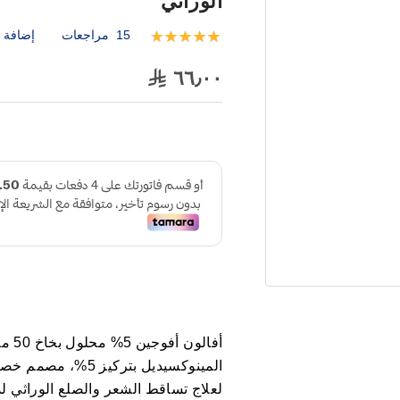
الوراثي
15
مراجعات
إضافة ت
تقييم:
100
99
% of
٦٦٫٠٠
أفال
المينوكسيديل بتركي
لعلاج تساقط الشعر والصلع الوراثي لد