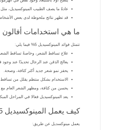
يُنصح أولًا باستبعاد وجود نقص في الهرمون
عادةً ما يصف الطبيب المينوكسيديل، مثل أفوجين بتركيز 5%، للرجال للمساعدة
قد تظهر نتائج ملحوظة لدى بعض الأشخاص 
ما هي استخدامات أفالون أفوجين 5% م
تتمثل فوائد المينوكسيديل 5% فيما يلي:
علاج تساقط الشعر، وخاصةً تساقط الشعر الو
يعالج الذقن عند الرجال تحديدًا عند وجود 
يحفز نمو شعر جديد أكثر كثافة، وصحة.
الاستخدام بشكل منتظم يقلل من تساقط ال
يحسن من كثافة، ومظهر الشعر العام مع ا
يعد المينوكسيديل فعالا في المراحل المب
كيف يعمل المينوكسيديل 5%؟
يعمل مينوكسديل عن طريق: