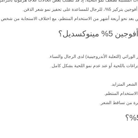
ات المسببة لضعف نمو اللحية، إذ قد تتطلب بعض الحالات علاجًا هرمونيًا بالتزام
 على تحفيز نمو شعر الذقن.
بعد نحو أربعة أشهر من الاستخدام المنتظم، مع اختلاف الاستجابة من شخص إ
ينوكسديل؟
راثي (الثعلبة الأندروجينية) لدى الرجال والنساء.
فراغات باللحية أو عند عدم نمو اللحية بشكل كامل.
شعر المتزايد.
لاستخدام المنتظم.
كرة من تساقط الشعر.