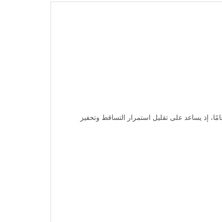
 هو علاج يُستخدم للحد من تساقط الشعر الوراثي، ئوالصلع الهرموني لدى الأشخاص البالغين من عمر 18 إلى 65 عامًا، إذ يساعد على تقليل استمرار التساقط وتحفيز