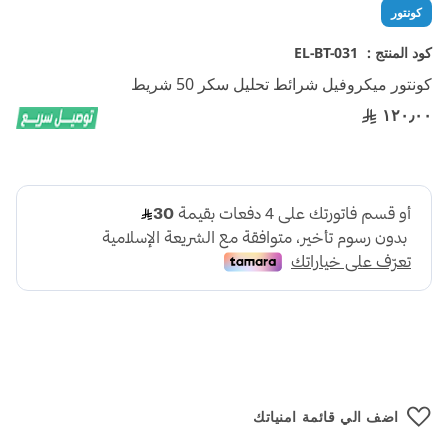
تخطي
كونتور
إلى
بداية
كود المنتج :
EL-BT-031
معرض
كونتور ميكروفيل شرائط تحليل سكر 50 شريط
الصور
١٢٠٫٠٠
اضف الي قائمة امنياتك