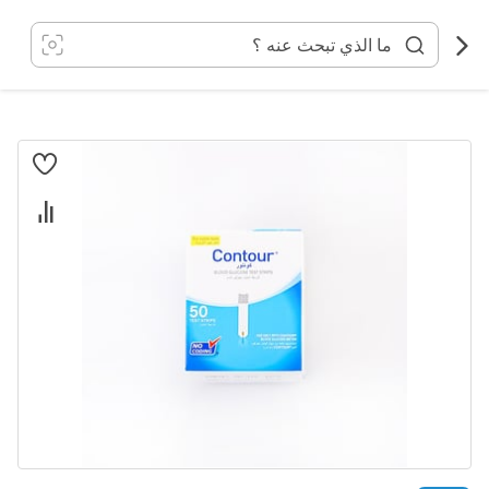
خطي
لى
لمحتوى
انتقل
إلى
النهاية
معرض
الصور