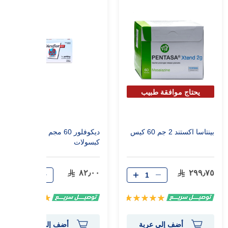
يحتاج موافقة طبيب
لصرفه
بينتاسا اكستند 2 جم 60 كيس
ديكوفلور 60 مجم 10
كبسولات
٨٢٫٠٠
٢٩٩٫٧٥
تقييم:
تقييم:
100%
100%
أضف إلى عربة
أضف إلى عربة