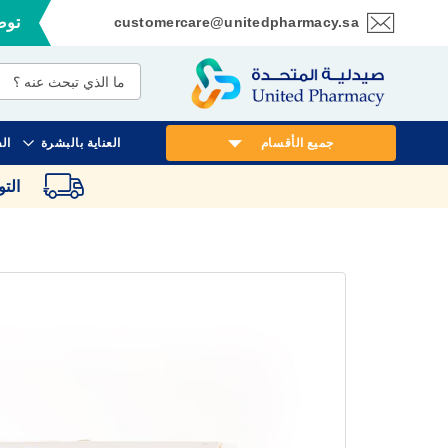
customercare@unitedpharmacy.sa
توصي
تخطي
إلى
المحتوى
جميع الأقسام
العناية بالبشرة
ال
الت
انتقل
إلى
النهاية
معرض
الصور