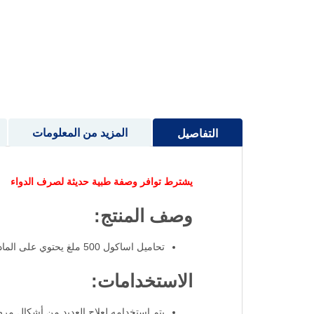
إلى
بداية
معرض
الصور
المزيد من المعلومات
التفاصيل
يشترط توافر وصفة طبية حديثة لصرف الدواء
وصف المنتج:
تحاميل اساكول 500 ملغ يحتوي على المادة الفعالة ميسالازين ويستخدم كمضاد للالتهابات لعلاج العديد من أشكال مرض التهاب الأمعاء.
الاستخدامات:
يتم استخدامه لعلاج العديد من أشكال مرض 