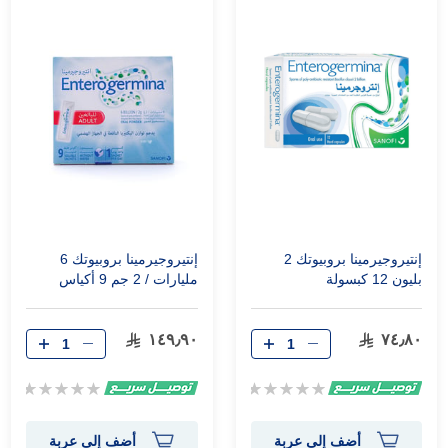
إنتيروجيرمينا بروبيوتك 2
إنتيروجيرمينا بروبيوتك 6
بليون 12 كبسولة
مليارات / 2 جم 9 أكياس
١٤٩٫٩٠
٧٤٫٨٠
Rating:
Rating:
0%
0%
أضف إلى عربة
أضف إلى عربة