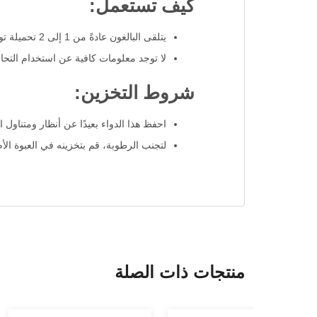
كيف تستعمل:
يتلقى البالغون عادةً من 1 إلى 2 تحميلة توضع في المستقيم بعد حركة الأمعاء، حتى ثلاث مرات يوميًا، اعتمادًا على أعراض المرض (أي ما يصل إلى 6 تحاميل يوميًا).
لا توجد معلومات كافية عن استخدام التحا
شروط التخزين:
احفظ هذا الدواء بعيدًا عن أنظار ومتناول ا
لتجنب الرطوبة، قم بتخزينه في العبوة الأص
منتجات ذات الصلة