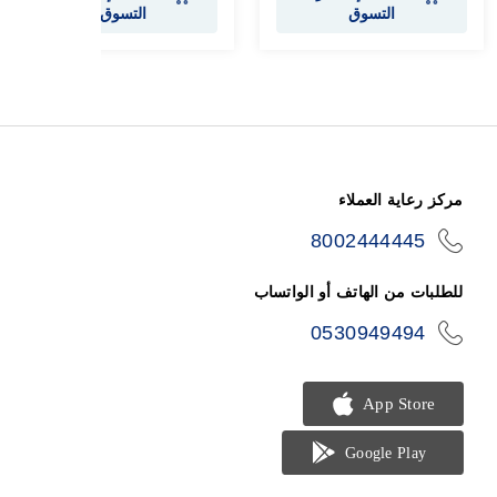
التسوق
التسوق
مركز رعاية العملاء
8002444445
icon-
phone
للطلبات من الهاتف أو الواتساب
0530949494
icon-
phone