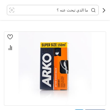
خطي
لى
لمحتوى
انتقل
إلى
النهاية
معرض
الصور