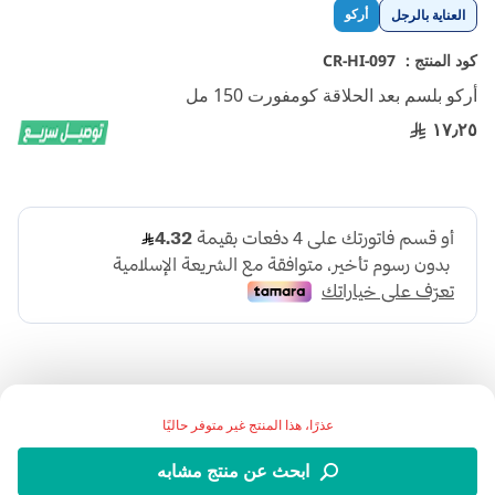
تخطي
أركو
العناية بالرجل
إلى
بداية
كود المنتج :
CR-HI-097
معرض
أركو بلسم بعد الحلاقة كومفورت 150 مل
الصور
١٧٫٢٥
عذرًا، هذا المنتج غير متوفر حاليًا
اضف الي قائمة امنياتك
ابحث عن منتج مشابه