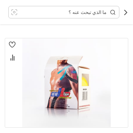
خطي
لى
لمحتوى
انتقل
إلى
النهاية
معرض
الصور