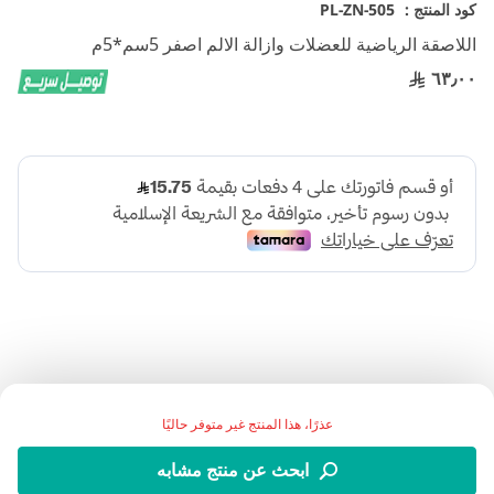
تخطي
كود المنتج :
PL-ZN-505
إلى
اللاصقة الرياضية للعضلات وازالة الالم اصفر 5سم*5م
بداية
معرض
٦٣٫٠٠
الصور
اضف الي قائمة امنياتك
عذرًا، هذا المنتج غير متوفر حاليًا
ابحث عن منتج مشابه
التفاصيل