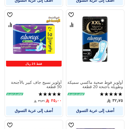
أضف إلى عربة التسوق
أضف إلى عربة التسوق
قائمة
قائمة
الامنيات
الامنيا
قارن
قارن
بين
بين
المنتجات
المنتج
فقط 25 ريال
أولويز فوط صحية ماكسي سميكة
أولويز نسيج جاف كبير بالأجنحة
وطويلة بأجنحة 20 قطعة
50 قطعة
تقييم:
تقييم:
100%
100%
٢٥٫٠٠
٣٢٫٧٥
٣٦٫٢٦
أضف إلى عربة التسوق
أضف إلى عربة التسوق
قائمة
قائمة