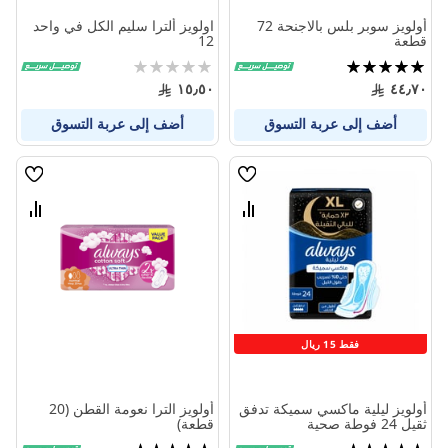
أولويز سوبر بلس بالاجنحة 72
اولويز ألترا سليم الكل في واحد
قطعة
12
تقييم:
Rating:
0%
100%
١٥٫٥٠
٤٤٫٧٠
أضف إلى عربة التسوق
أضف إلى عربة التسوق
قائمة
قائمة
الامنيات
الامنيا
قارن
قارن
بين
بين
المنتجات
المنتج
فقط 15 ريال
أولويز ليلية ماكسي سميكة تدفق
أولويز الترا نعومة القطن (20
ثقيل 24 فوطة صحية
قطعة)
تقييم:
تقييم: