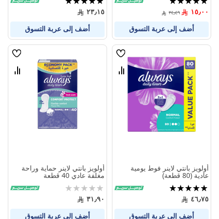
100%
96%
٢٣٫١٥
١٥٫٠٠
٢٤٫٤٩
أضف إلى عربة التسوق
أضف إلى عربة التسوق
قائمة
قائمة
الامنيات
الامنيا
قارن
قارن
بين
بين
المنتجات
المنتج
أولويز بانتي لاينر فوط يومية
أولويز بانتي لاينر حماية وراحة
عادية (80 قطعة)
مغلفة عادي 40 قطعة
تقييم:
Rating:
0%
100%
٣١٫٩٠
٤٦٫٧٥
أضف إلى عربة التسوق
أضف إلى عربة التسوق