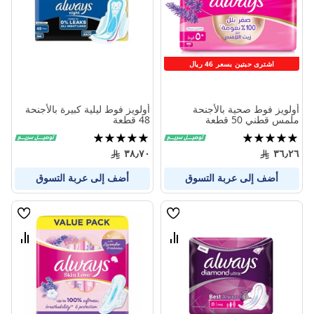
المنتجات
المنتج
اشترى حبتين بسعر 46 ريال
أولويز فوط صحية بالأجنحة
أولويز فوط ليلية كبيرة بالأجنحة
ملمس قطني 50 قطعة
48 قطعة
تقييم:
تقييم:
100%
100%
٣٨٫٧٠
٣٦٫٢٦
أضف إلى عربة التسوق
أضف إلى عربة التسوق
قائمة
قائمة
الامنيات
الامنيا
قارن
قارن
بين
بين
المنتجات
المنتج