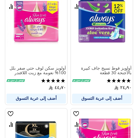
الامنيات
الامنيا
قارن
قارن
بين
بين
المنتجات
المنتج
أولويز فوط نسيج جاف كبيرة
أولويز سكن لوف حتي صفر بلل
بالأجنحة 30 قطعة
100% نعومة مع زيت اللافندر
ماكسي سميكة حجم كبير 72
تقييم:
تقييم:
فوطة
100%
100%
٤٤٫٧٠
٢٤٫٩٠
أضف إلى عربة التسوق
أضف إلى عربة التسوق
قائمة
قائمة
الامنيات
الامنيا
قارن
قارن
بين
بين