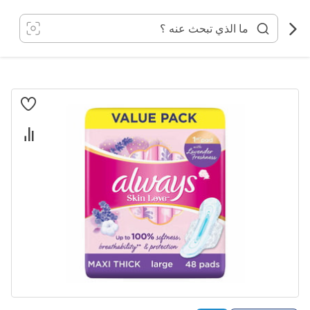
خطي
لى
لمحتوى
انتقل
إلى
النهاية
معرض
الصور