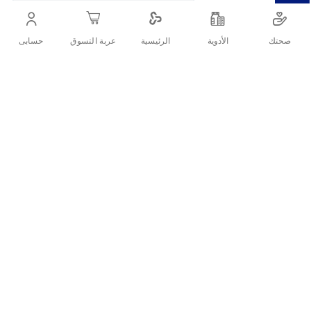
ما يصل إلى 100% من النعومة والتهوية والحماية.
صحتك
الأدوية
حسابى
الرئيسية
عربة التسوق
أنشرها :
التفاصيل
فوط أولويز سميكة كبيرة سكين لوف قطنيةمصممة لتوفير حماية
فائقة مع غطاء قطني ناعم، لتقليل التهيج والاحتكاك
معلومات عن أولويز ماكسي سميكة
كبيرة سكين لوف
المكونات:
غطاء علوي قطني ناعم: مصنوع من ألياف بولي بروبلين
وبولي إيثيلين، مما يمنح شعوراً بالنعومة والراحة على
البشرة.