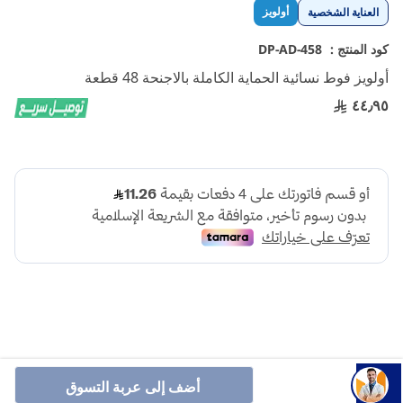
تخطي
أولويز
العناية الشخصية
إلى
بداية
كود المنتج :
DP-AD-458
معرض
أولويز فوط نسائية الحماية الكاملة بالاجنحة 48 قطعة
الصور
٤٤٫٩٥
أولويز فوط نسائية بالاجنحة هي فوط صحية مصممة لتوفير حماية
أضف إلى عربة التسوق
قصوى خلال فترة الدورة الشهرية، وتمنحك وسادات اولويز لاف