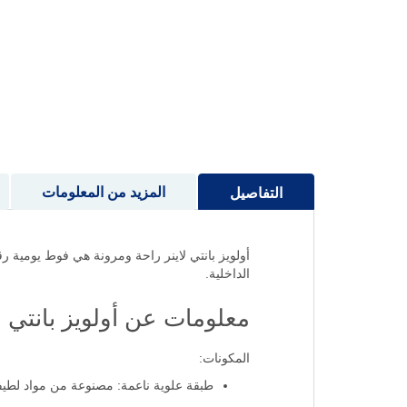
إلى
بداية
معرض
الصور
المزيد من المعلومات
التفاصيل
أولويز بانتي لاينر راحة ومرونة هي فوط يومية ر
الداخلية.
معلومات عن أولويز بانتي ل
المكونات:
طبقة علوية ناعمة: مصنوعة من مواد لطيفة