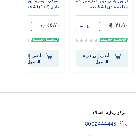
أولويز بانتي لاينر حماية وراحة
سوفي اليومية بيور منعشة
مغلفة عادي 40 قطعة
عادي (2+1) 40 فوطة
٤٥٫٧٠
٣١٫٩٠
Rating:
Rating:
0%
0%
أضف إلى عربة
أضف إلى عربة
التسوق
التسوق
مركز رعاية العملاء
8002444445
icon-
phone