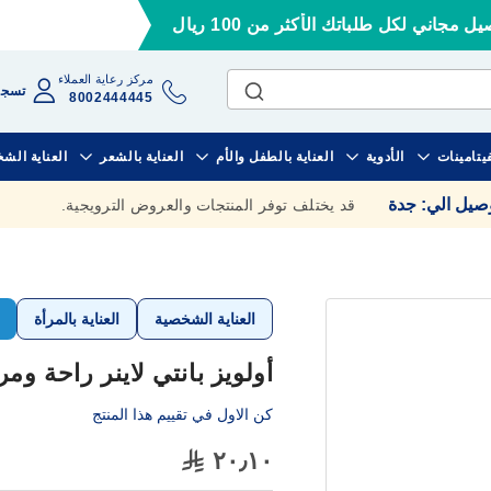
ل مجاني لكل طلباتك الأكثر من 100 ريال
مركز رعاية العملاء
تسجي
8002444445
فيتامينات
الأدوية
العناية بالطفل والأم
العناية بالشعر
العناية الش
وصيل الي
:
جدة
قد يختلف توفر المنتجات والعروض الترويجية.
أ
العناية الشخصية
العناية بالمرأة
أولويز بانتي لاينر راحة ومرونة
كن الاول في تقييم هذا المنتج
٢٠٫١٠