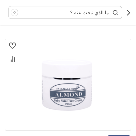
خطي
لى
لمحتوى
انتقل
إلى
النهاية
معرض
الصور