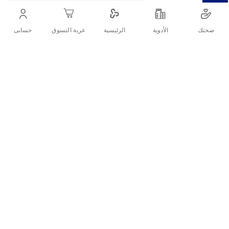
بمطريات ومرطبات و مغذيات محددة للبشرة.
صحتك
الأدوية
حسابى
الرئيسية
عربة التسوق
أنشرها :
التفاصيل
الموند كريم 150 مل، للعناية ببشرة الأطفال لتهدئة طفح الحفاض والشفاء
والوقاية منه، كما يحتوي على أكسيد الزنك وهو مدعم بمطريات ومرطبات
و مغذيات محددة للبشرة.
ما هي مميزات الموند كريم 150 مل؟
يساعد كريم ألموند للاطفال في منع أو شفاء طفح الحفاض
يحتوي almond cream على أكسيد الزنك والعديد من الفيتامينات.
يغذي كريم ألموند للاطفال ويلطف بشرة طفلك.