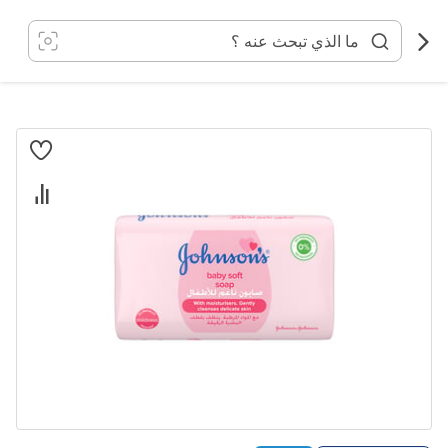
خطي
لى
لمحتوى
انتقل
إلى
النهاية
معرض
الصور