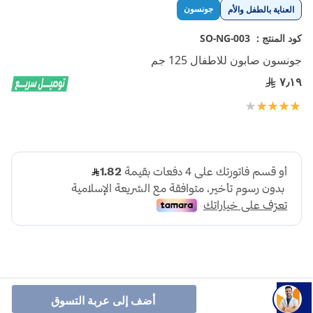
تخطي
جونسون
العناية بالطفل والأم
إلى
بداية
كود المنتج :
SO-NG-003
معرض
جونسون صابون للاطفال 125 جم
الصور
٧٫١٩
تقييم:
100
80
% of
أضف إلى عربة التسوق
يوفر صابون جونسون للأطفال عناية مثالية لبشرة طفلك الرقيقة.