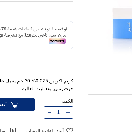
كريم اكرتين .025
حيث يتميز بفعاليته العالية.
الكمية
أضف
أضف لقائمة الرغبات
إضاف