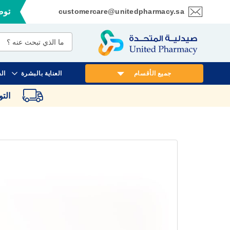
customercare@unitedpharmacy.sa
توصي
تخطي
إلى
المحتوى
جميع الأقسام
العناية بالبشرة
ال
الت
انتقل
إلى
النهاية
معرض
الصور