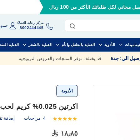
ل مجاني لكل طلباتك الأكثر من 100 ريال
مركز رعاية العملاء
تسجي
8002444445
فيتامينات
الأدوية
العناية بالطفل والأم
العناية بالشعر
العناية الش
وصيل الي
:
جدة
قد يختلف توفر المنتجات والعروض الترويجية.
الأدوية
اكرتين 0.025% كريم لحب الشباب 30 جم
4
مراجعات
إضافة تق
تقييم:
100
100
% of
١٨٫٨٥