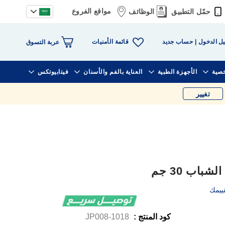
مواقع الفروع
حمّل التطبيق
الوظائف
قائمة الأمنيات
ل الدخول
حساب جديد
عربة التسوق
خصية
الأجهزة الطبية
العناية بالفم والأسنان
فيتابيوتكس
تغيير
ييمك
كود المنتج :
1018-JP008