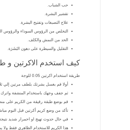
حب الشباب.
تقشير البشرة.
علاج التصبغات وتفتيح البشرة.
التخلص من الرؤوس السوداء والرؤوس الب
الحد من النمش والكلف.
التقليل والسيطرة على دهون البَشَرَة.
كيف استخدم الاكرتين و طر
طريقة استخدام اكرتين 0.05 للوجة
أولا قم بغسل بشرتك بلطف مرتين إلي ثلاث
ثم جفف وجهك باستخدام المنشفة واترك وجهك يجف
قم بوضع طبقة رقيقة من الكريم على منطق
تأكد من وضع كريم أكرتين قبل النوم مباش
في حال حدوث تهيج او احمرار شديد نتيجة
هذا الكريم للاستخدام الظاهري فقط ولا ي