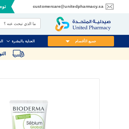
customercare@unitedpharmacy.sa
توصي
تخطي
إلى
المحتوى
جميع الأقسام
العناية بالبشرة
ال
الت
انتقل
إلى
النهاية
معرض
الصور