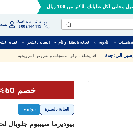
ل مجاني لكل طلباتك الأكثر من 100 ريال
مركز رعاية العملاء
تسجي
8002444445
فيتامينات
الأدوية
العناية بالطفل والأم
العناية بالشعر
العناية الش
وصيل الي
:
جدة
قد يختلف توفر المنتجات والعروض الترويجية.
خصم 50% علي الحبة الثانية
بيوديرما
العناية بالبشرة
بيوديرما سيبيوم جلوبال لحب ا