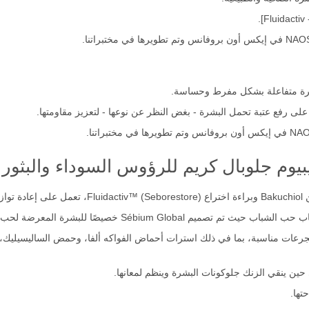
بشرة متفاعلة بشكل مفرط وحساسة.
على رفع عتبة تحمل البشرة - بغض النظر عن نوعها - لتعزيز مقاومتها.
وم جلوبال كريم للرؤوس السوداء والبثور 30 مل؟
لية.
Sébium Globa خصيصًا للبشرة المعرضة لحب الشباب.
بجرعات مناسبة، بما في ذلك استرات أحماض الفواكه ألفا، وحمض الساليسيليك
حين ينقي الزنك جلوكونات البشرة وينظم لمعانها.
تها.