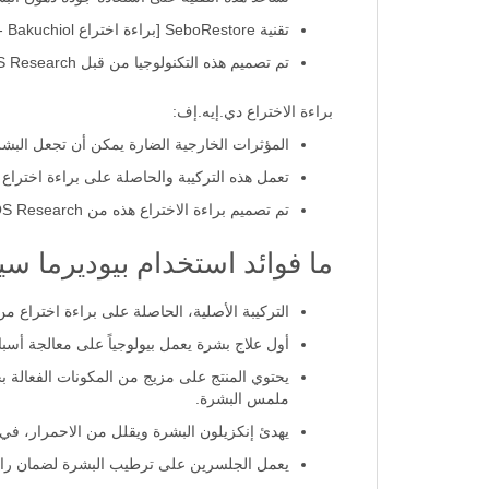
تقنية SeboRestore [براءة اختراع Fluidactiv - Bakuchiol].
تم تصميم هذه التكنولوجيا من قبل NAOS Research في إيكس أون بروفانس وتم تطويرها في مختبراتنا.
براءة الاختراع دي.إيه.إف:
المؤثرات الخارجية الضارة يمكن أن تجعل ال
تعمل هذه التركيبة والحاصلة على براءة اختراع 
تم تصميم براءة الاختراع هذه من NAOS Research في إيكس أون بروفانس وتم تطويرها في مختبراتنا.
ما فوائد استخدام بيوديرما سيبي
التركيبة الأصلية، الحاصلة على براءة اختراع من Bakuchiol وبراءة اختراع Fluidactiv™ (Seborestore)، تعمل على إعادة توازن تركيبة دهون البشرة بفعا
أول علاج بشرة يعمل بيولوجياً على معالجة أسباب حب الشباب حيث تم تصميم l
يحتوي المنتج على مزيج من المكونات الفعالة 
ملمس البشرة.
يهدئ إنكزيلون البشرة ويقلل من الاحمرار، في 
يعمل الجلسرين على ترطيب البشرة لضمان راح