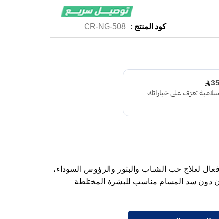
كود المنتج :
CR-NG-508
م جلوبال 30 مل كريم فعال لعلاج حب الشباب والبثور والرؤوس السوداء،
عان دون سد المسام مناسب للبشرة المختلطة