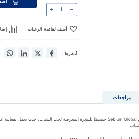
أضف
أضف لقائمة الرغبات
إضاف
أنشرها :
مراجعات
بيوديرما سيبيوم جلوبال لحب الشباب 30 مل تم تصميم Sébium Global خصيصًا للبشرة المعرضة لحب 
شباب