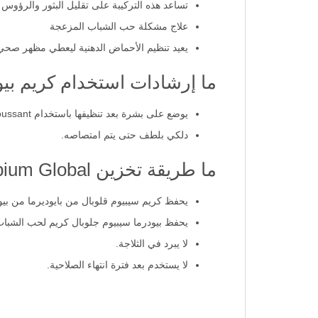
تساعد هذه التركيبة على تقليل البثور والرؤوس ا
علاج مشكلة حب الشباب المزعجة
يعيد تنظيم الأحماض الدهنية ليعطي مظهر صحي
ما إرشادات استخدام كريم بي
يوضع على بشرة بعد تنظيفها باستخدام Sébium Gel moussant (جل رغوي) أو Sébium H2O.
دلكي بلطف حتى يتم امتصاصه.
ما طريقة تخزين BIODERMA Sébium Global؟
يحفظ كريم سيبيوم قلوبال من بايوديرما من بيوديرما 30 مل في درجة حرار
يحفظ بيودرما سيبيوم جلوبال كريم لحب الشباب 30 مل بعيدًا عن متناول الأطفا
لا يبرد في الثلاجة.
لا يستخدم بعد فترة انتهاء الصلاحية.