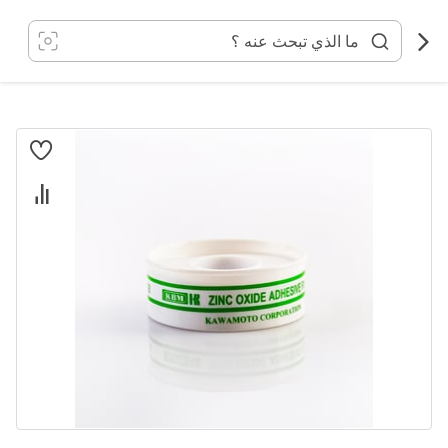
خطي
لى
لمحتوى
انتقل
إلى
النهاية
معرض
الصور