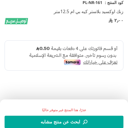
تخطي
كود المنتج :
PL-NR-161
إلى
زنك اوكسيد بلاستر كيه بي ام 12.5متر
بداية
معرض
٢٫٠٠
الصور
اضف الي قائمة امنياتك
عذرًا، هذا المنتج غير متوفر حاليًا
ابحث عن منتج مشابه
التفاصيل