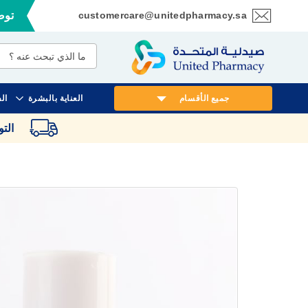
customercare@unitedpharmacy.sa
توصي
تخطي
إلى
المحتوى
جميع الأقسام
العناية بالبشرة
ال
الت
انتقل
إلى
النهاية
معرض
الصور