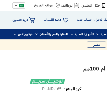
مواقع الفروع
حمّل التطبيق
الوظائف
قائمة الأمنيات
ل الدخول
حساب جديد
عربة التسوق
خصية
الأجهزة الطبية
العناية بالفم والأسنان
فيتابيوتكس
تغيير
1مم
كود المنتج :
PL-NR-165