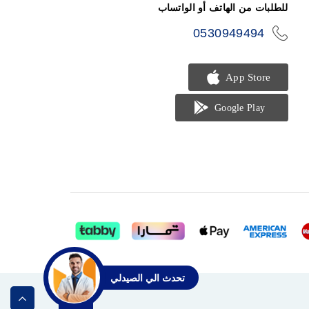
للطلبات من الهاتف أو الواتساب
0530949494
icon-
phone
تحدث الي الصيدلي