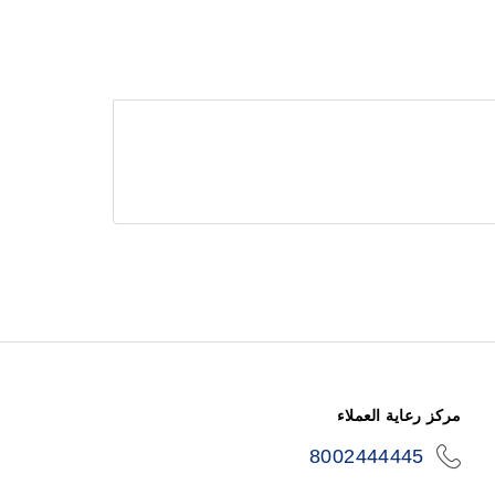
مركز رعاية العملاء
8002444445
icon-
phone