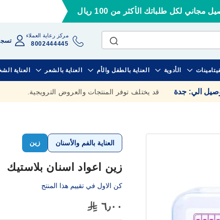
ل مجاني لكل طلباتك الأكثر من 100 ريال
مركز رعاية العملاء
تسجي
8002444445
فيتامينات
الأدوية
العناية بالطفل والأم
العناية بالشعر
العناية الش
وصيل الي
:
جدة
قد يختلف توفر المنتجات والعروض الترويجية.
زين
العناية بالفم والأسنان
زين اعواد اسنان بلاستيك
كن الاول في تقييم هذا المنتج
٦٫٠٠