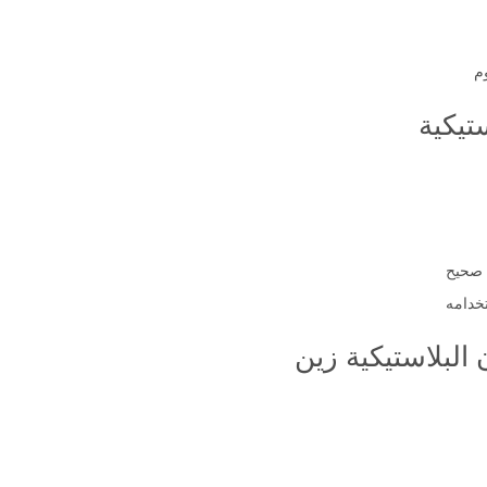
م
تيكية
 صحيح
خدامه
البلاستيكية زين