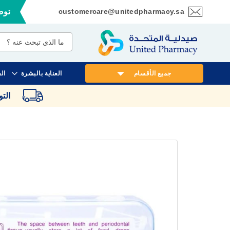
customercare@unitedpharmacy.sa
توصي
تخطي
إلى
المحتوى
جميع الأقسام
العناية بالبشرة
ال
الت
انتقل
إلى
النهاية
معرض
الصور