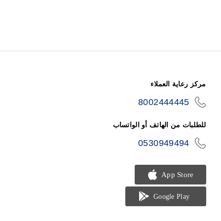
مركز رعاية العملاء
8002444445
icon-
phone
للطلبات من الهاتف أو الواتساب
0530949494
icon-
phone