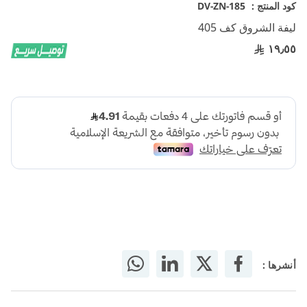
تخطي
كود المنتج :
DV-ZN-185
إلى
ليفة الشروق كف 405
بداية
معرض
١٩٫٥٥
الصور
أنشرها :