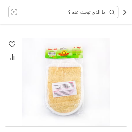
خطي
لى
لمحتوى
انتقل
إلى
النهاية
معرض
الصور