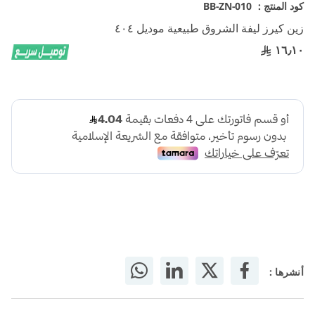
تخطي
كود المنتج :
BB-ZN-010
إلى
زين كيرز ليفة الشروق طبيعية موديل ٤٠٤
بداية
معرض
١٦٫١٠
الصور
أنشرها :