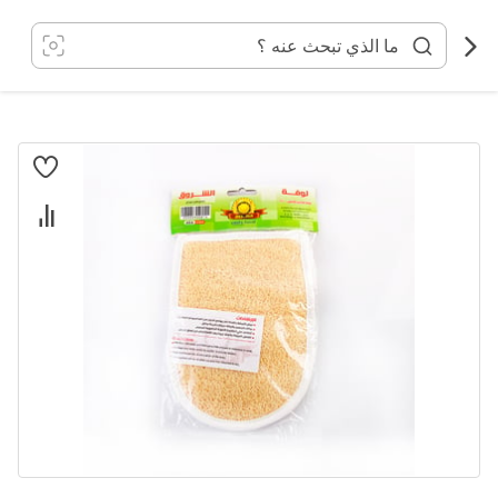
خطي
لى
لمحتوى
انتقل
إلى
النهاية
معرض
الصور