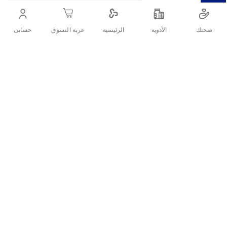
التفاصيل
صحتك
الأدوية
حسابى
الرئيسية
عربة التسوق
زين كيرز ليفة الشروق موديل ٤١٣
تقييمات العملاء
اكتب تقييم