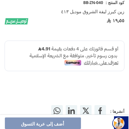
تخطي
كود المنتج :
BB-ZN-040
إلى
زين كيرز ليفة الشروق موديل ٤١٣
بداية
معرض
١٩٫٥٥
الصور
أنشرها :
أضف إلى عربة التسوق