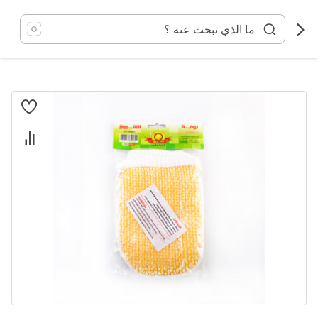
خطي
لى
لمحتوى
انتقل
إلى
النهاية
معرض
الصور