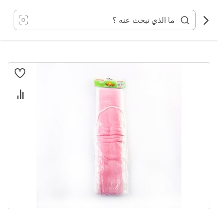
خطي
لى
لمحتوى
انتقل
إلى
النهاية
معرض
الصور