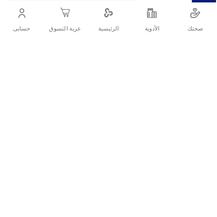
التفاصيل
صحتك
الأدوية
حسابى
الرئيسية
عربة التسوق
زين كيرز ليفة الشروق موديل ٤١٠
تقييمات العملاء
اكتب تقييم