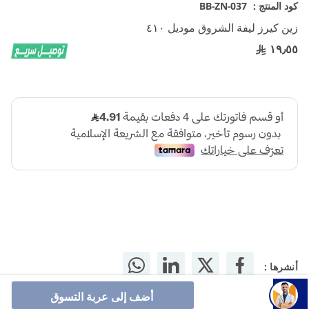
تخطي
كود المنتج :
BB-ZN-037
إلى
زين كيرز ليفة الشروق موديل ٤١٠
بداية
معرض
١٩٫٥٥
الصور
أنشرها :
أضف إلى عربة التسوق