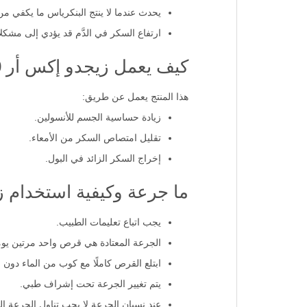
هو عبارة عن مرض يحدث إما بسبب العوامل 
يحدث عندما لا ينتج البنكرياس ما يكفي من
ارتفاع السكر في الدَّم قد يؤدي إلى مشكل
كيف يعمل زيجدو إكس أر 5/1000 مجم ؟
هذا المنتج يعمل عن طريق:
زيادة حساسية الجسم للأنسولين.
تقليل امتصاص السكر من الأمعاء.
إخراج السكر الزائد في البول.
ما جرعة وكيفية استخدام زيجدو إك
يجب اتباع تعليمات الطبيب.
الجرعة المعتادة هي قرص واحد مرتين يوميً
ابتلع القرص كاملًا مع كوب من الماء دون 
يتم تغيير الجرعة تحت إشراف طبي.