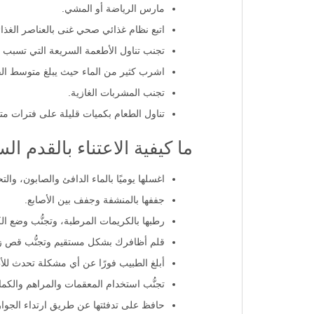
راقب نسبة السكر في الدَّم بانتظام.
مارس الرياضة أو المشي.
اتبع نظام غذائي صحي غنى بالعناصر الغذائ
تجنب تناول الأطعمة السريعة التي تسبب ا
اشرب كثير من الماء حيث يبلغ متوسط الفرد البالغ 
تجنب المشربات الغازية.
تناول الطعام بكميات قليلة على فترات م
ما كيفية الاعتناء بالقدم ا
اغسلها يوميًا بالماء الدافئ والصابون، و
جففها بالمنشفة وجفف بين الأصابع.
رطبها بالكريمات المرطبة، وتجنُّب وضع الك
قلم أظافرك بشكل مستقيم وتجنُّب قص زوايا
أبلغ الطبيب فورًا عن أي مشكلة تحدث للأ
تجنُّب استخدام المعقمات والمراهم والكما