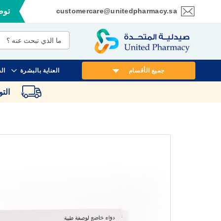
customercare@unitedpharmacy.sa
توصي
تخطي
إلى
المحتوى
جميع الأقسام
العناية بالبشرة
ال
الت
انتقل
إلى
النهاية
معرض
الصور