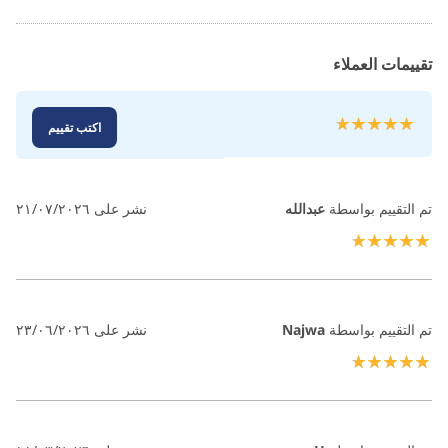
تقييمات العملاء
تقييم:
اكتب تقييم
100
100
% of
تم التقييم بواسطة
عبدالله
نشر على
٢١/٠٧/٢٠٢٦
100%
تم التقييم بواسطة
Najwa
نشر على
٢٣/٠٦/٢٠٢٦
100%