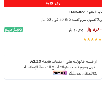
تخطي
وفر 15%
إلى
بداية
كود المنتج :
LT-NG-022
معرض
ويلاكسون بيروكسيد 6 % 20 فول 60 مل
الصور
٨٫٨٠
١٠٫٣٥
تقييم:
100
100
% of