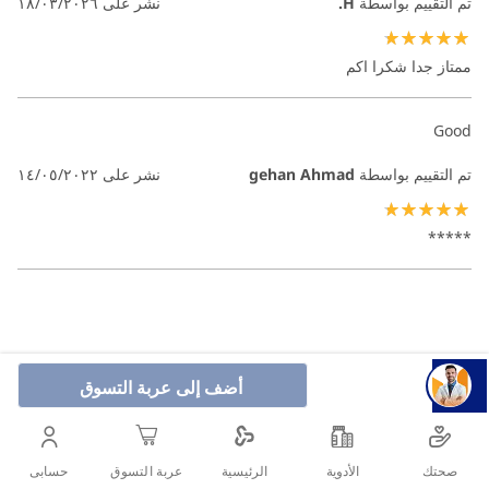
تم التقييم بواسطة
H.
نشر على
١٨/٠٣/٢٠٢٦
100%
ممتاز جدا شكرا اكم
Good
تم التقييم بواسطة
gehan Ahmad
نشر على
١٤/٠٥/٢٠٢٢
100%
*****
أضف إلى عربة التسوق
صحتك
الأدوية
حسابى
الرئيسية
عربة التسوق