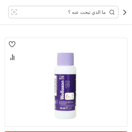
خطي
لى
لمحتوى
انتقل
إلى
النهاية
معرض
الصور