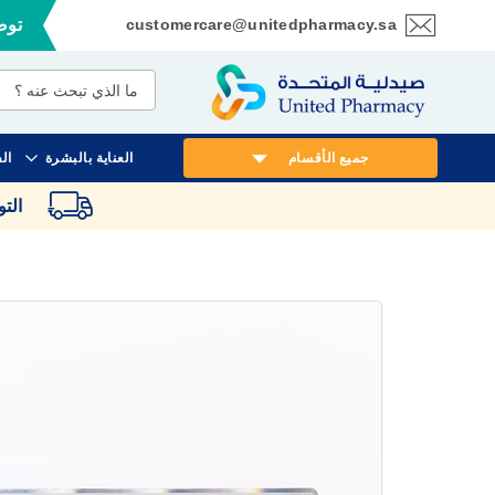
customercare@unitedpharmacy.sa
توصي
تخطي
إلى
المحتوى
جميع الأقسام
العناية بالبشرة
ال
الت
انتقل
إلى
النهاية
معرض
الصور