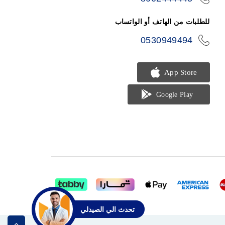
phone
للطلبات من الهاتف أو الواتساب
0530949494
icon-
phone
تحدث الي الصيدلي