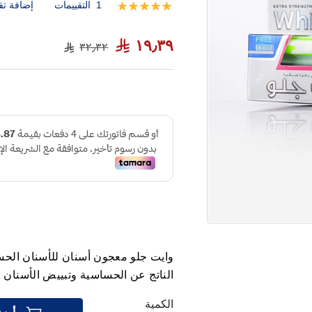
1
التقييمات
إضافة تق
تقييم:
100
100
% of
١٩٫٣٩
٣٢٫٣٢
الناتج عن الحساسية وتبييض الأسنان ب
الكمية