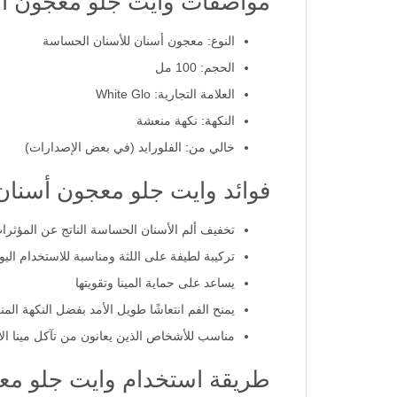
مواصفات وايت جلو معجون أ
النوع: معجون أسنان للأسنان الحساسة
الحجم: 100 مل
العلامة التجارية: White Glo
النكهة: نكهة منعشة
خالي من: الفلورايد (في بعض الإصدارات)
فوائد وايت جلو معجون أسنان
تخفيف ألم الأسنان الحساسة الناتج عن المؤثرات 
تركيبة لطيفة على اللثة ومناسبة للاستخدام الي
يساعد على حماية المينا وتقويتها
يمنح الفم انتعاشًا طويل الأمد بفضل النكهة الم
مناسب للأشخاص الذين يعانون من تآكل مينا الأسن
طريقة استخدام وايت جلو مع