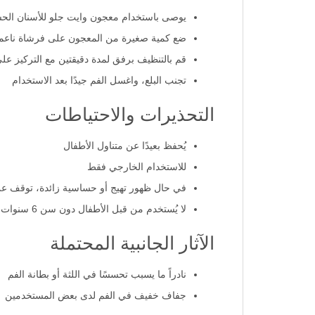
يوصى باستخدام معجون وايت جلو للأسنان الحساس
ضع كمية صغيرة من المعجون على فرشاة ناعمة
قم بالتنظيف برفق لمدة دقيقتين مع التركيز عل
تجنب البلع، واغسل الفم جيدًا بعد الاستخدام
التحذيرات والاحتياطات
يُحفظ بعيدًا عن متناول الأطفال
للاستخدام الخارجي فقط
في حال ظهور تهيج أو حساسية زائدة، توقف عن
لا يُستخدم من قبل الأطفال دون سن 6 سنوات إلا بتوصية طبية
الآثار الجانبية المحتملة
نادراً ما يسبب تحسسًا في اللثة أو بطانة الفم
جفاف خفيف في الفم لدى بعض المستخدمين