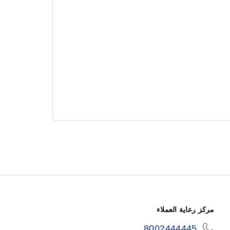
مركز رعاية العملاء
8002444445
icon-