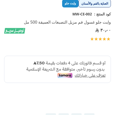
تخطي
وايت جلو
العناية بالفم والأسنان
إلى
بداية
كود المنتج :
MW-CE-002
معرض
وايت جلو غسول فم مزيل التصبغات العميقة 500 مل
الصور
٣٠٫٠٠
تقييم:
100
100
% of