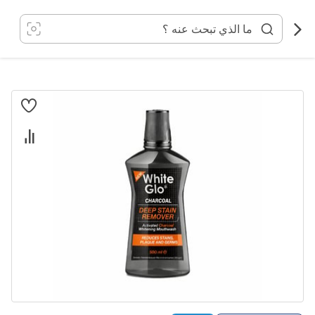
خطي
لى
لمحتوى
انتقل
إلى
النهاية
معرض
الصور