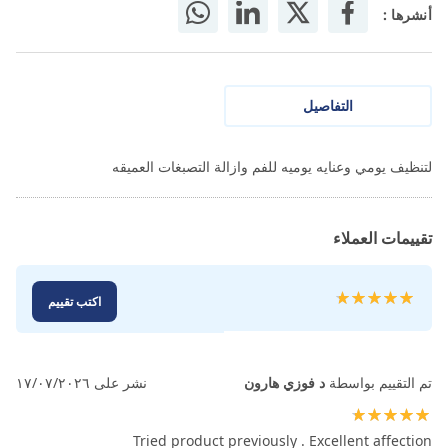
أنشرها :
التفاصيل
لتنظيف يومي وعنايه يوميه للفم وازالة التصبغات العميقه
تقييمات العملاء
تقييم:
اكتب تقييم
100
100
% of
تم التقييم بواسطة
د فوزي هارون
نشر على
١٧/٠٧/٢٠٢٦
100%
Tried product previously . Excellent affection