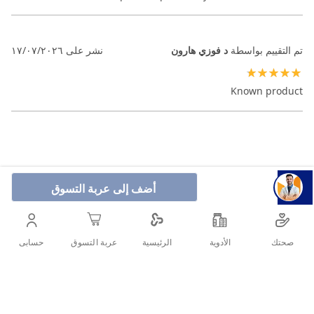
تم التقييم بواسطة
د فوزي هارون
نشر على
١٧/٠٧/٢٠٢٦
100%
Known product
أضف إلى عربة التسوق
صحتك
الأدوية
حسابى
الرئيسية
عربة التسوق