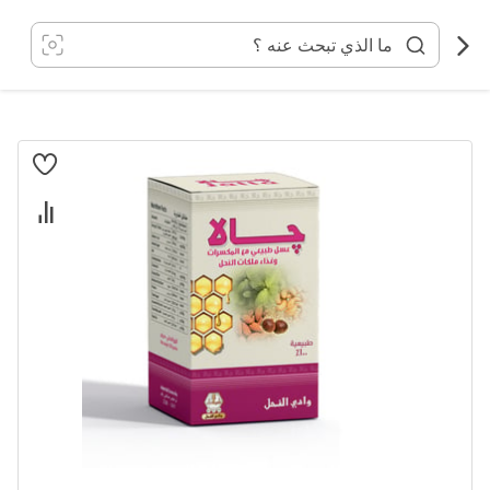
خطي
لى
لمحتوى
انتقل
إلى
النهاية
معرض
الصور