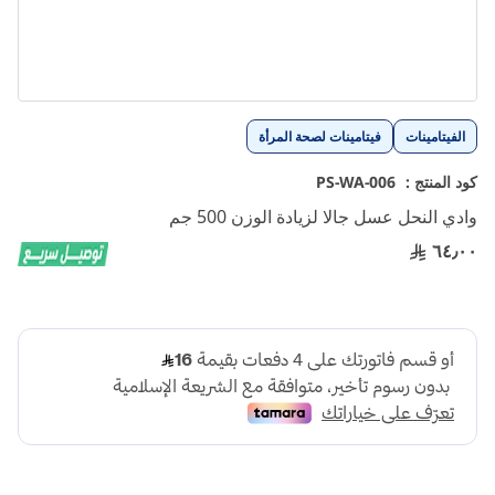
تخطي
الفيتامينات
فيتامينات لصحة المرأة
إلى
بداية
كود المنتج :
PS-WA-006
معرض
وادي النحل عسل جالا لزيادة الوزن 500 جم
الصور
٦٤٫٠٠