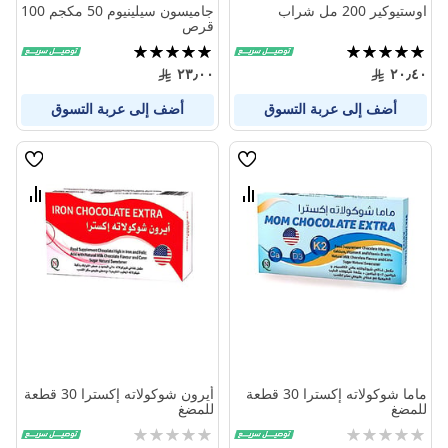
اوستيوكير 200 مل شراب
جاميسون سيلينيوم 50 مكجم 100
قرص
تقييم:
تقييم:
100%
100%
٢٣٫٠٠
٢٠٫٤٠
أضف إلى عربة التسوق
أضف إلى عربة التسوق
قائمة
قائمة
الامنيات
الامنيا
قارن
قارن
بين
بين
المنتجات
المنتج
ماما شوكولاته إكسترا 30 قطعة
أيرون شوكولاته إكسترا 30 قطعة
للمضغ
للمضغ
Rating:
Rating: