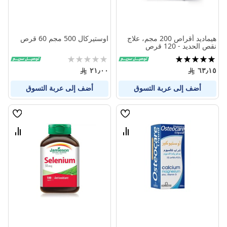
هيماديد أقراص 200 مجم، علاج
اوستيركال 500 مجم 60 قرص
نقص الحديد - 120 قرص
تقييم:
Rating:
0%
100%
٢١٫٠٠
٦٣٫١٥
أضف إلى عربة التسوق
أضف إلى عربة التسوق
قائمة
قائمة
الامنيات
الامنيا
قارن
قارن
بين
بين
المنتجات
المنتج