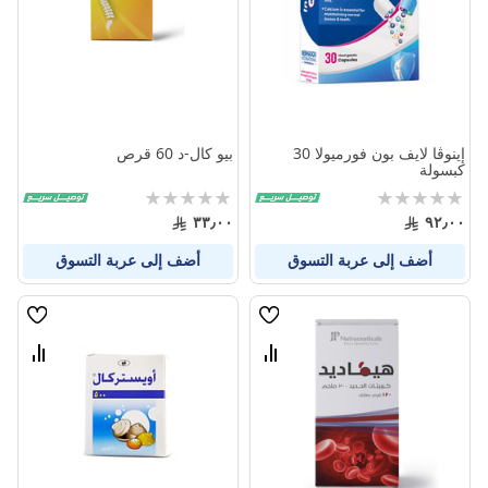
إينوڤا لايف بون فورميولا 30
بيو كال-د 60 قرص
كبسولة
Rating:
Rating:
0%
0%
٣٣٫٠٠
٩٢٫٠٠
أضف إلى عربة التسوق
أضف إلى عربة التسوق
قائمة
قائمة
الامنيات
الامنيا
قارن
قارن
بين
بين
المنتجات
المنتج