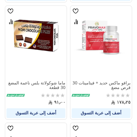
قائمة
قائمة
الامنيات
الامنيا
قارن
قارن
بين
بين
المنتجات
المنتج
برافو ماكس حديد + فيتامينات 30
ماما شوكولاتة بلس ناعمة المضغ
قرص مضغ
30 قطعة
Rating:
Rating:
0%
0%
٩١٫٠٠
١٧٨٫٢٥
أضف إلى عربة التسوق
أضف إلى عربة التسوق
قائمة
قائمة
الامنيات
الامنيا