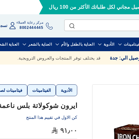
ل مجاني لكل طلباتك الأكثر من 100 ريال
مركز رعاية العملاء
تسجي
8002444445
فيتامينات
الأدوية
العناية بالطفل والأم
العناية بالشعر
العناية الش
وصيل الي
:
جدة
قد يختلف توفر المنتجات والعروض الترويجية.
الأدوية
الفيتامينات
فيتامينات لص
ايرون شوكولاتة بلس ناعمة المض
كن الاول في تقييم هذا المنتج
٩١٫٠٠