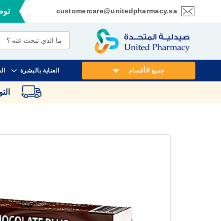
customercare@unitedpharmacy.sa
توصي
تخطي
إلى
المحتوى
جميع الأقسام
العناية بالبشرة
ال
الت
انتقل
إلى
النهاية
معرض
الصور