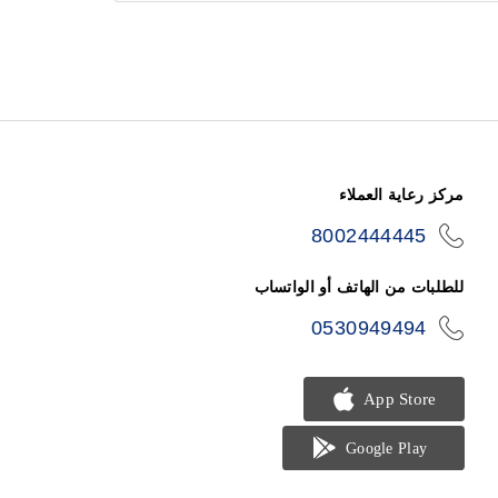
مركز رعاية العملاء
8002444445
icon-
phone
للطلبات من الهاتف أو الواتساب
0530949494
icon-
phone