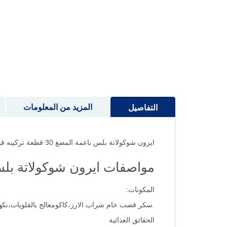
إلى
بداية
معرض
الصور
المزيد من المعلومات
التفاصيل
ايرون شوكولاتة بلس ناعمة المضغ 30 قطعة تركيبه قويه من الحديد بطعم رائع ،ايرون شوكولاته بلس تستخدم لعلاج الانيميا لكل المرضي من الاطفال والحوامل والكبار
مواصفات ايرون شوكولاتة بلس ناعم
المكونات:
.سكر قصب خام شراب الارز،كاكومعالج بالقلويات،نكها
الحقائق الغذائية