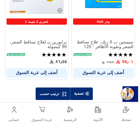
وفر 35%
اشتري 3 بقيمة 2
سيستين ب 6 زنك، علاج تساقط
برايورين ن لعلاج تساقط الشعر،
الشعر وتقوية الأظافر - 120
90 كبسولة
قرص
تقييم:
تقييم:
99%
100%
٨٦٫٥٥
٧٥٫٠١
١١٥٫٤٠
أضف إلى عربة التسوق
أضف إلى عربة التسوق
تصفية
ترتيب حسب
صحتك
الأدوية
حسابى
الرئيسية
عربة التسوق