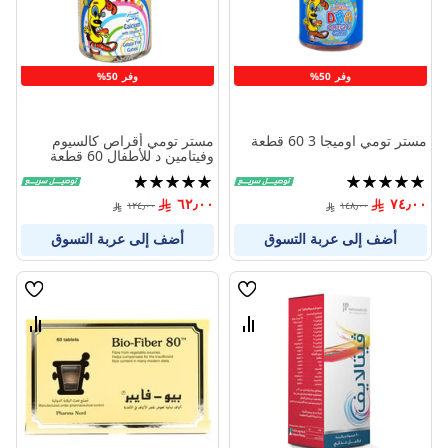
وفر 50%
وفر 50%
مستر تومي اوميجا 3 60 قطعة
مستر تومي أقراص كالسيوم
وفيتامين د للأطفال 60 قطعة
تقييم:
تقييم:
96%
98%
٦٢٫٠٠
٧٤٫٠٠
١٢٤٫٠٠
١٤٨٫٠٠
أضف إلى عربة التسوق
أضف إلى عربة التسوق
قائمة
قائمة
الامنيات
الامنيا
قارن
قارن
بين
بين
المنتجات
المنتج