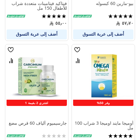
بيو-مارين 60 كبسوله
فيتاكيد فيتامينات متعددة شراب
للأطفال 150 مل
تقييم:
تقييم:
100%
100%
٥٥٫٠٠
٥٧٫٧٠
أضف إلى عربة التسوق
أضف إلى عربة التسوق
قائمة
قائمة
الامنيات
الامنيا
قارن
قارن
بين
بين
المنتجات
المنتج
وفر 50%
اشتري 2 بقيمة 1
أوميجا مايند اوميجا 3 شراب 100
جارسيميوم ألياف 60 قرص مضغ
مل
تقييم:
Rating: