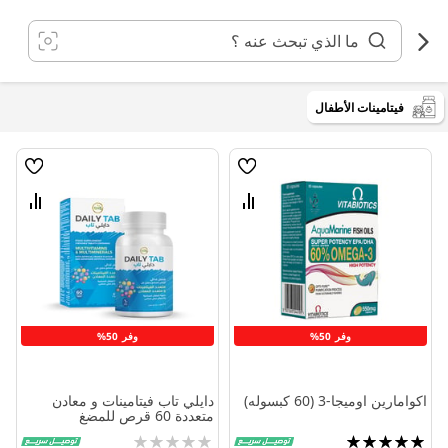
خطي
لى
لمحتوى
فيتامينات الأطفال
قائمة
قائمة
الامنيات
الامنيا
قارن
قارن
بين
بين
المنتجات
المنتج
وفر 50%
وفر 50%
اكوامارين اوميجا-3 (60 كبسوله)
دايلي تاب فيتامينات و معادن
متعددة 60 قرص للمضغ
تقييم:
Rating: