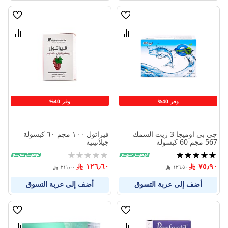
قائمة
قائمة
الامنيات
الامنيا
قارن
قارن
بين
بين
المنتجات
المنتج
وفر 40%
وفر 40%
جي بي اوميجا 3 زيت السمك
فيراتول ١٠٠ مجم ٦٠ كبسولة
567 مجم 60 كبسولة
جيلاتينية
تقييم:
Rating:
0%
100%
١٢٦٫٦٠
٧٥٫٩٠
٢١١٫٠٠
١٢٦٫٥٠
أضف إلى عربة التسوق
أضف إلى عربة التسوق
قائمة
قائمة
الامنيات
الامنيا