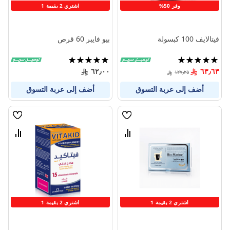
وفر 50%
اشتري 2 بقيمة 1
فيتالايف 100 كبسولة
بيو فايبر 60 قرص
تقييم:
تقييم:
100%
100%
٦٢٫٠٠
٦٣٫٦٣
١٢٧٫٢٥
أضف إلى عربة التسوق
أضف إلى عربة التسوق
قائمة
قائمة
الامنيات
الامنيا
قارن
قارن
بين
بين
المنتجات
المنتج
اشتري 2 بقيمة 1
اشتري 2 بقيمة 1