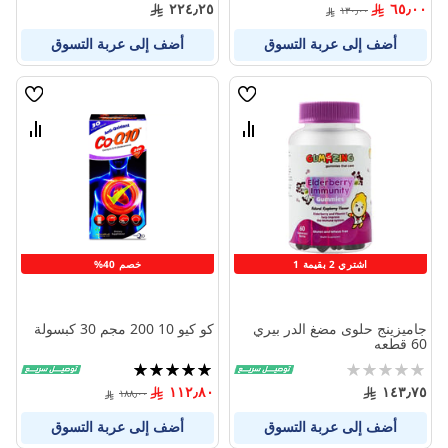
0%
100%
٢٢٤٫٢٥
٦٥٫٠٠
١٣٠٫٠٠
أضف إلى عربة التسوق
أضف إلى عربة التسوق
قائمة
قائمة
الامنيات
الامنيا
قارن
قارن
بين
بين
المنتجات
المنتج
اشتري 2 بقيمة 1
خصم 40%
جاميزينج حلوى مضغ الدر بيري
كو كيو 10 200 مجم 30 كبسولة
60 قطعه
Rating:
تقييم:
100%
0%
١١٢٫٨٠
١٤٣٫٧٥
١٨٨٫٠٠
أضف إلى عربة التسوق
أضف إلى عربة التسوق