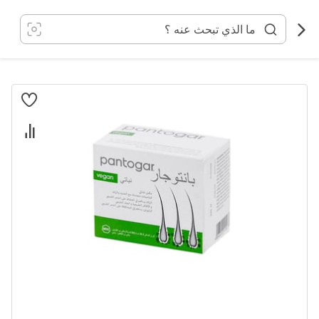
خطي
لى
لمحتوى
انتقل
إلى
النهاية
معرض
الصور