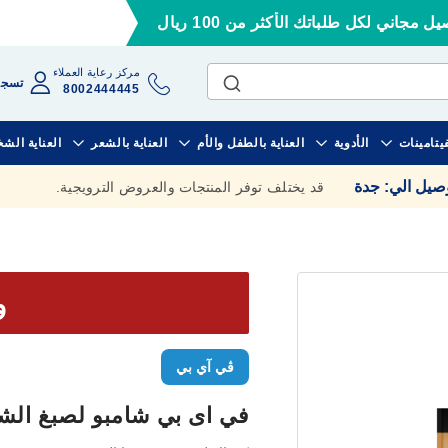
ل مجاني لكل طلباتك الأكثر من 100 ريال
مركز رعاية العملاء
تسجي
8002444445
فيتامينات
الأدوية
العناية بالطفل والأم
العناية بالشعر
العناية الش
وصيل الي
:
جدة
قد يختلف توفر المنتجات والعروض الترويجية.
وف
ڤي آي بي
في اى بي شامبو لصبغ الشعر با