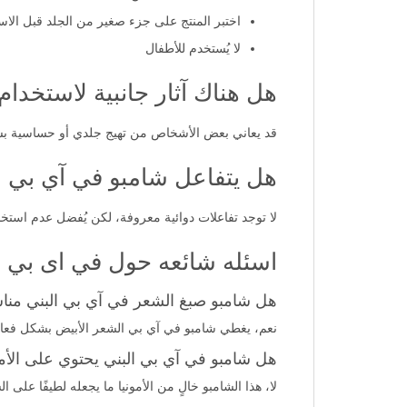
اختبر المنتج على جزء صغير من الجلد قبل الاس
لا يُستخدم للأطفال
هل هناك آثار جانبية لاستخدا
قد يعاني بعض الأشخاص من تهيج جلدي أو حساسية بس
هل يتفاعل شامبو في آي بي م
لا توجد تفاعلات دوائية معروفة، لكن يُفضل عدم استخد
اسئله شائعه حول في اى بي شامبو
هل شامبو صبغ الشعر في آي بي البني منا
نعم، يغطي شامبو في آي بي الشعر الأبيض بشكل فعال
هل شامبو في آي بي البني يحتوي على الأمو
لا، هذا الشامبو خالٍ من الأمونيا ما يجعله لطيفًا على ا