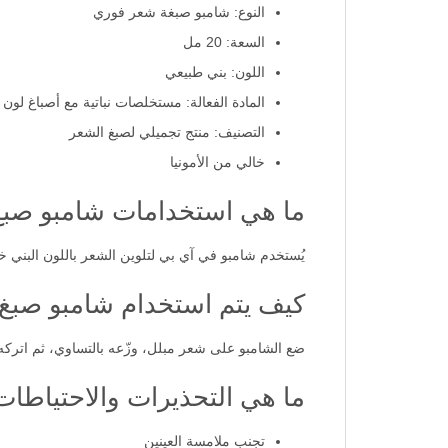
النوع: شامبو صبغة شعر فوري
السعة: 20 مل
اللون: بني طبيعي
المادة الفعالة: مستخلصات نباتية مع أصباغ لون
التصنيف: منتج تجميلي لصبغ الشعر
خالي من الأمونيا
ما هي استخدامات شامبو صبغ 
يُستخدم شامبو في آي بي لتلوين الشعر باللون البني خ
كيف يتم استخدام شامبو صبغ 
ضع الشامبو على شعر مبلل، وزّعه بالتساوي، ثم اتركه من 5 إلى 10 دقائق حسب درجة اللون المرغوبة، ثم اغسله جيدًا بالم
ما هي التحذيرات والاحتياطا
تجنب ملامسة العينين