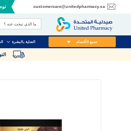
customercare@unitedpharmacy.sa
توصي
تخطي
إلى
المحتوى
جميع الأقسام
العناية بالبشرة
ال
الت
انتقل
إلى
النهاية
معرض
الصور