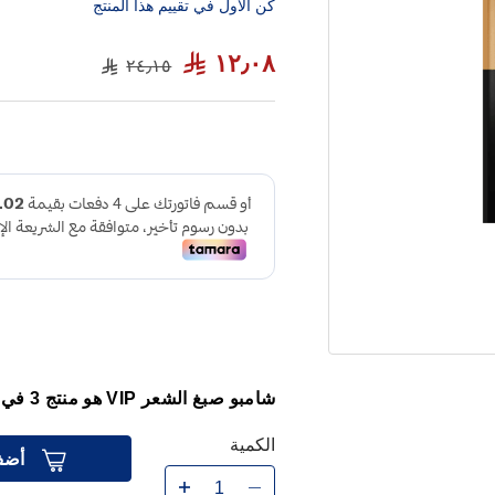
كن الاول في تقييم هذا المنتج
١٢٫٠٨
٢٤٫١٥
شامبو صبغ الشعر VIP هو منتج 3 في 1 يجمع بين صبغ الشعر والشامبو والبلسم.
الكمية
أضف