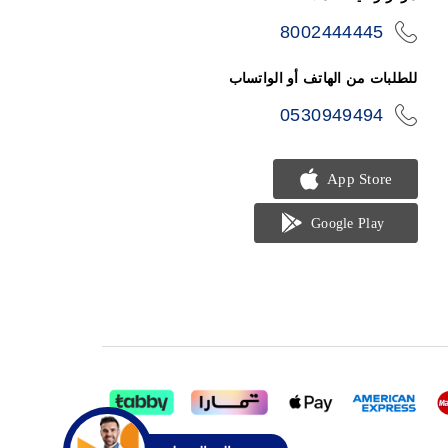
8002444445
icon-
phone
للطلبات من الهاتف أو الواتساب
0530949494
icon-
phone