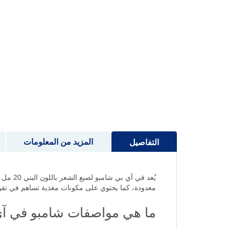
إلى
بداية
معرض
الصور
المزيد من المعلومات
التفاصيل
يُعد في آي بي شامبو لصبغ الشعر باللون البني 20 مل خيارًا مثاليًا لمن يبحث عن
معدودة، كما يحتوي على مكونات مغذية تساهم في تق
ما هي مواصفات شامبو في آي 