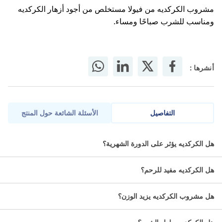
مشروب الكركديه من فيولا مستخلص من أجود أزهار الكركديه
ومناسب للشرب صباحًا ومساء.
أنشرها :
التفاصيل
الأسئلة الشائعة حول المنتج
مشروب الكركديه الطبيعي من فيولا.
هل الكركديه يؤثر على الدورة الشهرية؟
الاسم العلمي:
هل الكركديه مفيد للرحم؟
الكركديه.
هل مشروب الكركديه يزيد الوزن؟
التصنيف الدوائي: