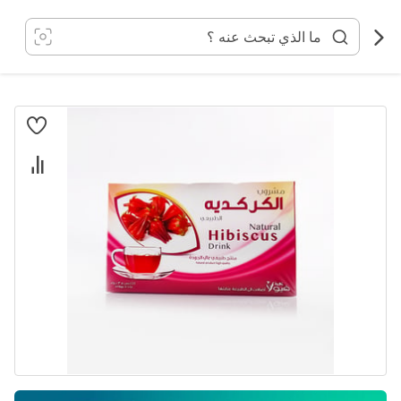
خطي
لى
لمحتوى
انتقل
إلى
النهاية
معرض
الصور
تخطي