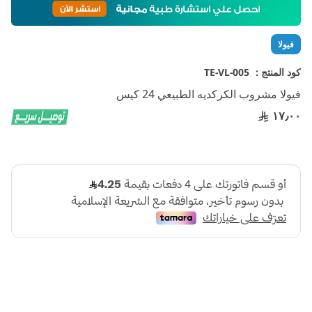
إلى
بداية
معرض
فيولا
الصور
كود المنتج :
TE-VL-005
فيولا مشروب الكركديه الطبيعي 24 كيس
١٧٫٠٠