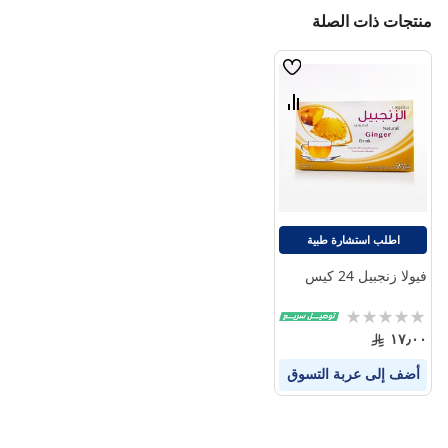
منتجات ذات الصلة
قائمة
الامنيات
قارن
بين
المنتجات
اطلب استشارة طبية
فيولا زنجبيل 24 كيس
Rating:
0%
١٧٫٠٠
أضف إلى عربة التسوق