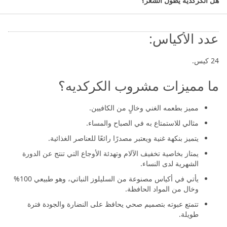
هل الكركديه يطول الشعر؟
الأعشاب الطبيعية.
عدد الأكياس:
24 كيس.
ما مميزات مشروب الكركديه؟
مميز بطعمه الغني وخالٍ من الكافيين.
مثالي للاستمتاع به في الصباح والمساء.
يتميز بنكهة غنية ويعتبر مصدرًا رائعًا للعناصر الغذائية.
يمتاز بخاصية تخفيف الآلام وتهدئة الأوجاع التي تنتج عن الدورة
الشهرية لدى النساء.
يأتي في أكياس مصنوعة من السليلوز النباتي، وهو طبيعي 100%
وخال من المواد الحافظة.
تتمتع عبوته بتصميم صحي يحافظ على النضارة والجودة فترة
طويلة.