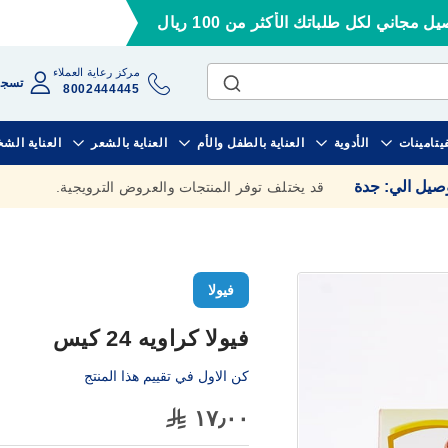
ل مجاني لكل طلباتك الأكثر من 100 ريال
مركز رعاية العملاء
تسجي
8002444445
فيتامينات
الأدوية
العناية بالطفل والأم
العناية بالشعر
العناية الش
وصيل الي
:
جدة
قد يختلف توفر المنتجات والعروض الترويجية.
فيولا
فيولا كراويه 24 كيس
كن الاول في تقييم هذا المنتج
١٧٫٠٠