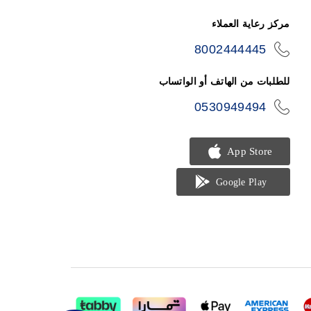
مركز رعاية العملاء
8002444445
icon-
phone
للطلبات من الهاتف أو الواتساب
0530949494
icon-
phone