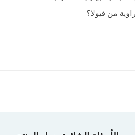
وية من فيولا؟