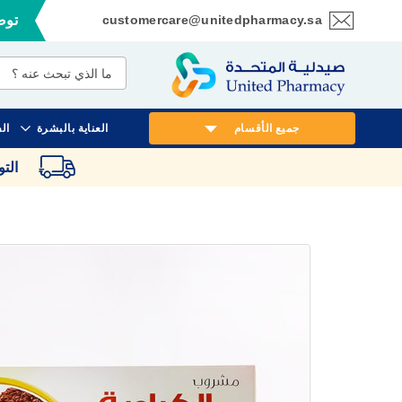
customercare@unitedpharmacy.sa
توصي
تخطي
إلى
المحتوى
جميع الأقسام
العناية بالبشرة
ال
الت
انتقل
إلى
النهاية
معرض
الصور