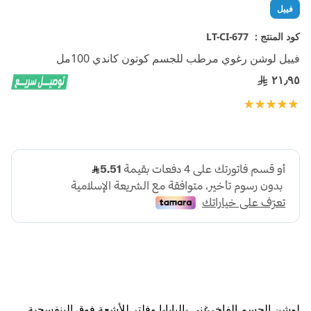
تخطي
فييل
إلى
بداية
كود المنتج :
LT-CI-677
معرض
فييل لوشن رغوي مرطب للجسم كوتون كاندي 100مل
الصور
٢١٫٩٥
تقييم:
100
100
% of
لوشن الجسم الفاخرغني بالبابايا وفلتر للأشعة فوق البنفسجية