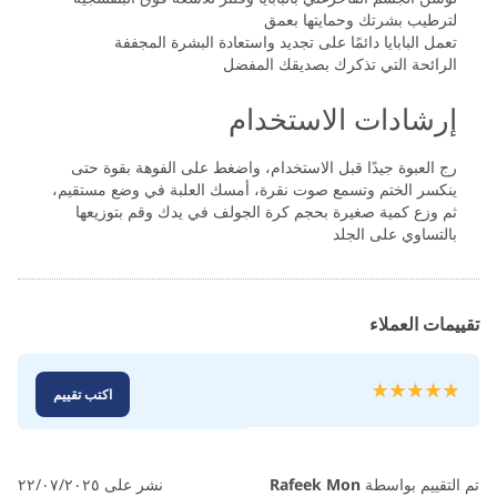
لترطيب بشرتك وحمايتها بعمق
تعمل البابايا دائمًا على تجديد واستعادة البشرة المجففة
الرائحة التي تذكرك بصديقك المفضل
إرشادات الاستخدام
رج العبوة جيدًا قبل الاستخدام، واضغط على الفوهة بقوة حتى
ينكسر الختم وتسمع صوت نقرة، أمسك العلبة في وضع مستقيم،
ثم وزع كمية صغيرة بحجم كرة الجولف في يدك وقم بتوزيعها
بالتساوي على الجلد
تقييمات العملاء
تقييم:
اكتب تقييم
100
100
% of
تم التقييم بواسطة
Rafeek Mon
نشر على
٢٢/٠٧/٢٠٢٥