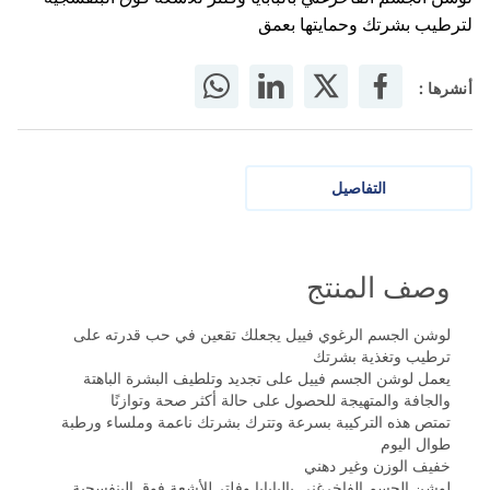
لترطيب بشرتك وحمايتها بعمق
أنشرها :
التفاصيل
وصف المنتج
لوشن الجسم الرغوي فييل يجعلك تقعين في حب قدرته على
ترطيب وتغذية بشرتك
يعمل لوشن الجسم فييل على تجديد وتلطيف البشرة الباهتة
والجافة والمتهيجة للحصول على حالة أكثر صحة وتوازنًا
تمتص هذه التركيبة بسرعة وتترك بشرتك ناعمة وملساء ورطبة
طوال اليوم
خفيف الوزن وغير دهني
لوشن الجسم الفاخرغني بالبابايا وفلتر للأشعة فوق البنفسجية