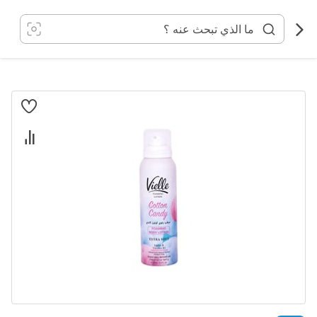
خطي
لى
لمحتوى
انتقل
إلى
النهاية
معرض
الصور