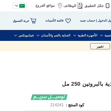
مواقع الفروع
حمّل التطبيق
الوظائف
قائمة الأمنيات
ل الدخول
حساب جديد
عربة التسوق
خصية
الأجهزة الطبية
العناية بالفم والأسنان
فيتابيوتكس
تغيير
بروتين 250 مل
كود المنتج :
214241