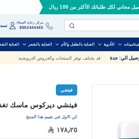
ل مجاني لكل طلباتك الأكثر من 100 ريال
مركز رعاية العملاء
تسجي
8002444445
فيتامينات
الأدوية
العناية بالطفل والأم
العناية بالشعر
العناية الش
وصيل الي
:
جدة
قد يختلف توفر المنتجات والعروض الترويجية.
فيتشي
فيتشي ديركوس ماسك تغذية بال
كن الاول في تقييم هذا المنتج
١٧٨٫٢٥