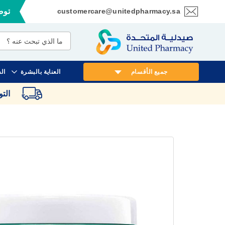
customercare@unitedpharmacy.sa
توصي
تخطي
إلى
المحتوى
جميع الأقسام
العناية بالبشرة
ال
الت
انتقل
إلى
النهاية
معرض
الصور