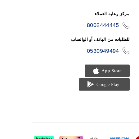
مركز رعاية العملاء
8002444445
icon-
phone
للطلبات من الهاتف أو الواتساب
0530949494
icon-
phone