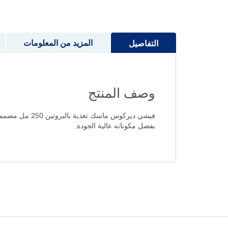
إلى
بداية
معرض
الصور
المزيد من المعلومات
التفاصيل
وصف المنتج
فيشي ديركوس م
بفضل مكوناته عالية الجودة.