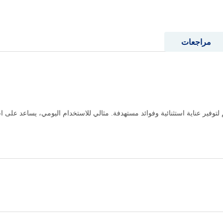
مراجعات
اسك تغذية بالبروتين 250 مل مصمم لتوفير عناية استثنائية وفوائد مستهدفة. مثالي للاستخدام اليومي،