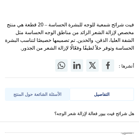
فيت شرائح شمعية للوجه للبشرة الحساسة – 20 قطعة هي منتج
مخصص لإزالة الشعر الزائد من مناطق الوجه الحساسة مثل
الشفة العليا، الذقن، والخدين. تم تصميمها خصيصًا لتناسب البشرة
الحساسة وتوفر حلاً لطيفًا وفعّالًا لإزالة الشعر من الجذور.
أنشرها :
التفاصيل
الأسئلة الشائعة حول المنتج
تركيبة شمع إزالة الشعر المضاد للحساسية من Veet مع PURE موصى بها
هل شرائح فيت بيور فعالة لإزالة شعر الوجه؟
من قبل أطباء الجلد من قبل تحالف صحة الجلد والذي يتضمن مراجعة
علمية يقوم بها فريق من أطباء الجلد المستقلين (ينطبق فقط على شرائح
الشمع).