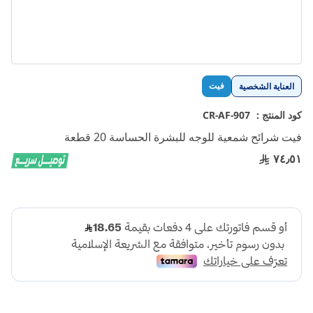
تخطي
فيت
العناية الشخصية
إلى
بداية
كود المنتج :
CR-AF-907
معرض
فيت شرائح شمعية للوجه للبشرة الحساسة 20 قطعة
الصور
٧٤٫٥١