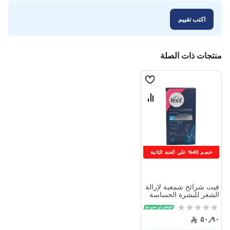
اكتب تقييم
منتجات ذات الصلة
قائمة
الامنيات
قارن
بين
المنتجات
خصم 40% علي الحبة الثانية
فيت شرائح شمعية لإزالة
الشعر للبشرة الحساسة
20 قطعة
Rating:
0%
٥٠٫٩٠