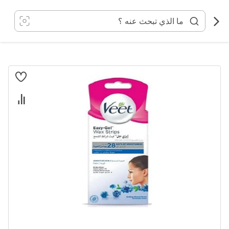
خطي
لى
لمحتوى
انتقل
إلى
النهاية
معرض
الصور