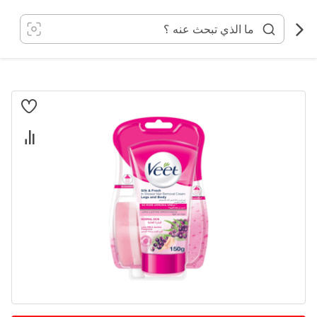
خطي
لى
لمحتوى
انتقل
إلى
النهاية
معرض
الصور