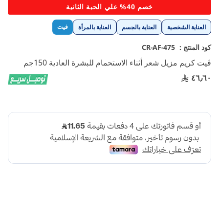
تخطي
خصم 40% علي الحبة الثانية
إلى
بداية
فيت
العناية الشخصية
العناية بالجسم
العناية بالمرأة
معرض
الصور
كود المنتج :
CR-AF-475
ڤيت كريم مزيل شعر أثناء الاستحمام للبشرة العادية 150جم
٤٦٫٦٠