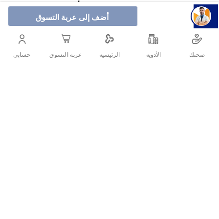
صالون التجميل السريع: إزالة الشعر بدون ألم في دقائق مع كريم
فيت إن شاور لإزالة الشعر.
أضف إلى عربة التسوق
صحتك
الأدوية
حسابى
الرئيسية
عربة التسوق
أنشرها :
التفاصيل
الأسئلة الشائعة حول المنتج
كريم إزالة الشعر الجديد كليًا من فيت إن شاور يحتوي على أنقى تركيبتنا
هل شرائح فيت بيور فعالة لإزالة شعر الوجه؟
بأقل عدد من المكونات مقارنة بجميع تركيبات كريم فيت أثناء الاستحمام
السابقة.