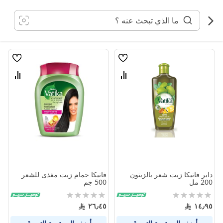
خطي
لى
لمحتوى
قائمة
قائمة
الامنيات
الامنيا
قارن
قارن
بين
بين
المنتجات
المنتج
دابر فاتيكا زيت شعر بالزيتون
فاتيكا حمام زيت مغذى للشعر
200 مل
500 جم
Rating:
Rating:
0%
0%
٢٦٫٤٥
١٤٫٩٥