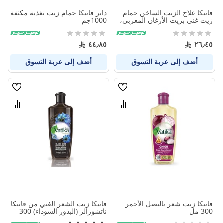
فاتيكا علاج الزيت الساخن حمام
دابر فاتيكا حمام زيت تغذية مكثفة
زيت غني بزيت الأرغان المغربي،
1000جم
500 جم
Rating:
Rating:
0%
0%
٤٤٫٨٥
٢٦٫٤٥
أضف إلى عربة التسوق
أضف إلى عربة التسوق
قائمة
قائمة
الامنيات
الامنيا
قارن
قارن
بين
بين
المنتجات
المنتج
فاتيكا زيت شعر بالبصل الأحمر
فاتيكا زيت الشعر الغني من فاتيكا
300 مل
ناتشورالز (البذور السوداء) 300
مل
Rating:
تقييم: