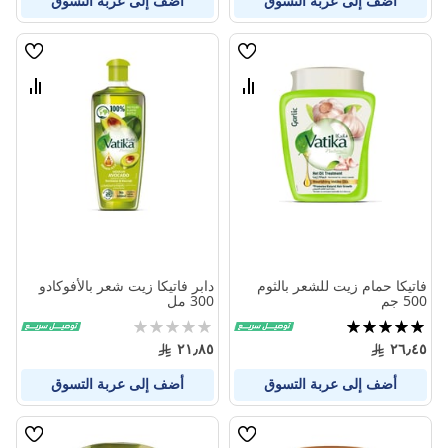
أضف إلى عربة التسوق
أضف إلى عربة التسوق
قائمة
قائمة
الامنيات
الامنيا
قارن
قارن
بين
بين
المنتجات
المنتج
فاتيكا حمام زيت للشعر بالثوم
دابر فاتيكا زيت شعر بالأفوكادو
500 جم
300 مل
تقييم:
Rating:
0%
100%
٢١٫٨٥
٢٦٫٤٥
أضف إلى عربة التسوق
أضف إلى عربة التسوق
قائمة
قائمة