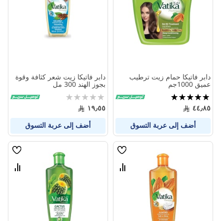
المنتجات
المنتج
دابر فاتيكا حمام زيت ترطيب
دابر فاتيكا زيت شعر كثافة وقوة
عميق 1000جم
بجوز الهند 300 مل
تقييم:
Rating:
0%
100%
١٩٫٥٥
٤٤٫٨٥
أضف إلى عربة التسوق
أضف إلى عربة التسوق
قائمة
قائمة
الامنيات
الامنيا
قارن
قارن
بين
بين
المنتجات
المنتج