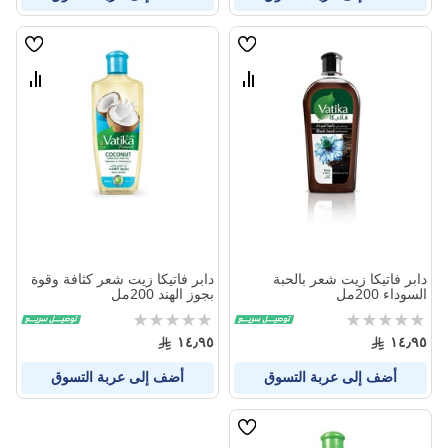
قائمة
قائمة
الامنيات
الامنيا
قارن
قارن
بين
بين
المنتجات
المنتج
دابر فاتيكا زيت شعر بالحبة
دابر فاتيكا زيت شعر كثافة وقوة
السوداء 200مل
بجوز الهند 200مل
Rating:
Rating:
0%
0%
١٤٫٩٥
١٤٫٩٥
أضف إلى عربة التسوق
أضف إلى عربة التسوق
قائمة