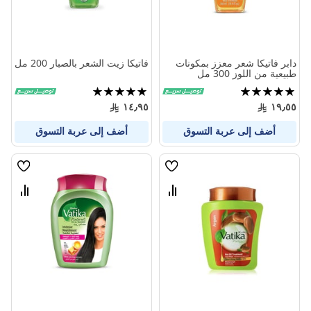
دابر فاتيكا شعر معزز بمكونات
فاتيكا زيت الشعر بالصبار 200 مل
طبيعية من اللوز 300 مل
تقييم:
تقييم:
100%
100%
١٤٫٩٥
١٩٫٥٥
أضف إلى عربة التسوق
أضف إلى عربة التسوق
قائمة
قائمة
الامنيات
الامنيا
قارن
قارن
بين
بين
المنتجات
المنتج