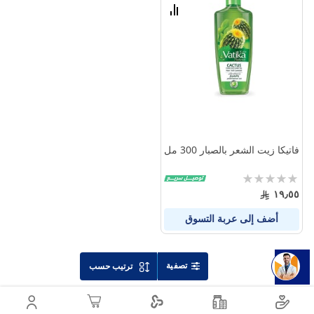
الامنيات
قارن
بين
المنتجات
فاتيكا زيت الشعر بالصبار 300 مل
Rating:
0%
١٩٫٥٥
أضف إلى عربة التسوق
تصفية
ترتيب حسب