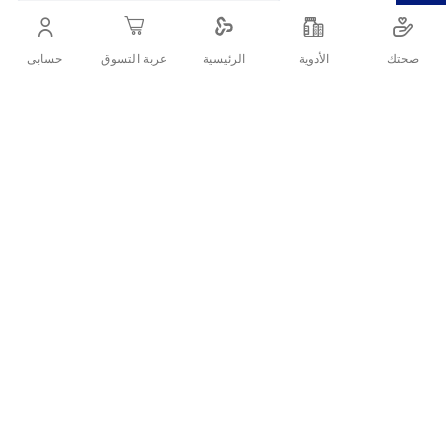
لون شعر بني متوسط بالعناية العشبية
صحتك
الأدوية
حسابى
الرئيسية
عربة التسوق
أنشرها :
التفاصيل
وصف المنتج
طقم صبغة الشعر فاتيكا 4.0 بني متوسط يمنحك لونًا طبيعيًا ومتوازنًا مع
تغذية عميقة ولمعان بفضل مكوناته العشبية.
الفوائد الرئيسية
لون بني متوسط لإطلالة طبيعية