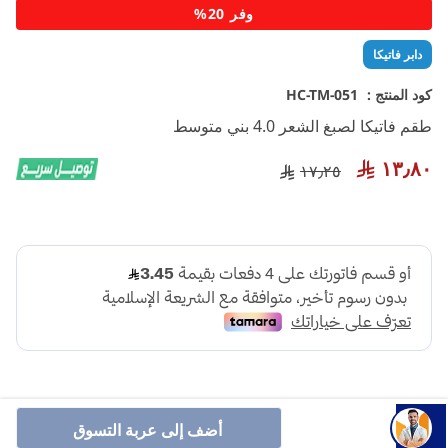
تخطي
وفر 20%
إلى
بداية
دابر فاتيكا
معرض
الصور
كود المنتج :
HC-TM-051
طقم فاتيكا لصبغ الشعر 4.0 بني متوسط
١٣٫٨٠
١٧٫٢٥
أضف إلى عربة التسوق