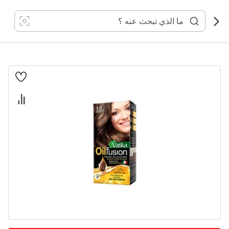
خطي
لى
لمحتوى
انتقل
إلى
النهاية
معرض
الصور