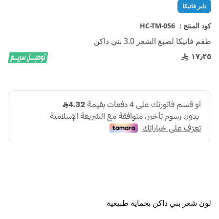
تخطي
دابر فاتيكا
إلى
بداية
كود المنتج :
HC-TM-056
معرض
طقم فاتيكا لصبغ الشعر 3.0 بني داكن
الصور
١٧٫٢٥
لون شعر بني داكن بحماية طبيعية