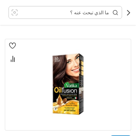
خطي
لى
لمحتوى
انتقل
إلى
النهاية
معرض
الصور